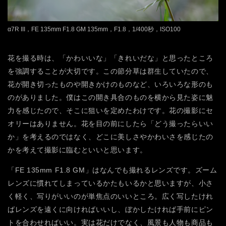
α7R III，FE 135mm F1.8 GM 135mm，F1.8，1/400秒，ISO100
花を撮る時は、「かわいいな」「きれいだな」と思ったところ
を強調することが大切です。この節分草は群生していたので、
花が開き切ったものや開きかけのものなど、いろいろな形のも
のがありました。僕はこの開き具合のものを横から見た姿に魅
力を感じたので、そこに狙いを定めたわけです。花の撮影にセ
オリーはありません。花を目の前にしたら「どう撮ったらいい
か」を考えるのではなく、どこに美しさやかわいさを感じたの
かを考えて撮影に臨むといいと思います。
「FE 135mm F1.8 GM」はなんでも撮れるレンズです。ズーム
レンズに慣れてしまっているかたもいるかと思いますが、小さ
く軽く、写りがいいのが単焦点のいいところ。広く写したけれ
ばレンズを遠くに向ければいいし、ぼかしたければ手前にピン
トを合わせればいい。実は花だけでなく、風景も人物も商品も