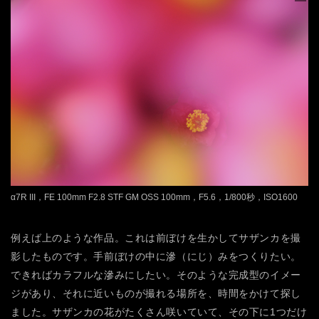
α7R III，FE 100mm F2.8 STF GM OSS 100mm，F5.6，1/800秒，ISO1600
例えば上のような作品。これは前ぼけを生かしてサザンカを撮
影したものです。手前ぼけの中に滲（にじ）みをつくりたい。
できればカラフルな滲みにしたい。そのような完成型のイメー
ジがあり、それに近いものが撮れる場所を、時間をかけて探し
ました。サザンカの花がたくさん咲いていて、その下に1つだけ