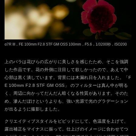
α7R III，FE 100mm F2.8 STF GM OSS 100mm，F5.6，1/3200秒，ISO200
上のバラは花びらの広がりに美しさを感じたため、そこを強調
した作品です。花の外側に注目して欲しかったので、あえて中
心部は黒く潰しています。背景には木漏れ日を入れました。「F
E 100mm F2.8 STF GM OSS」 のフィルターは真ん中が明る
く、周辺に向かってだんだん暗くなる性質があります。そのた
め、滲んだぼけというよりも、強い光源で光のグラデーション
が出るように撮影しました。
クリエイティブスタイルをビビッドにして、色温度を上げて、
露出補正をマイナスに振って。仕上げのイメージに合わせてつ