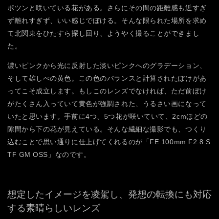
ポツンと咲いている花がある。さらにその間の距離感も近すぎ
ず離れすぎず、いい感じでぼける。そんな限られた場所を求め
て北関東をひたすら探し回り、ようやく撮ることができまし
た。
濃いピンクから光に反射した淡いピンクへのグラデーション、
そして雄しべの黄色。この色のバランスと計算されたぼけがあ
ってこそ成立します。もしこのレンズでなければ、ただ前ぼけ
がたくさん入っていて黄色が強調された、うるさい画になって
いたと思います。手前に4つ、5つ花が咲いていて、2cmほどの
隙間から下の花が見えている。そんな繊細な撮影でも、つくり
込むことで思い通りに仕上げてくれるのが「FE 100mm F2.8 S
TF GM OSS」なのです。
想定したイメージを凌駕し、
発想の転換にも対応
する素晴らしいレンズ