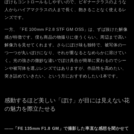
ぼけもコントロールもしやすいので、ビギナークラスのような
人からハイアマクラスの人まで長く、飽きることなく使えるレ
ンズです。
一方、「FE 100mm F2.8 STF GM OSS」は、ずば抜けた解像
感が特徴です。僕も商品の物撮りに使うくらい、周辺まで高い
解像力を見せてくれます。さらにぼけ味も独特で、被写体の一
つ一つが丸いぼけになり、それが重なるとなめらかに溶けてい
く。光の強さの微妙な違いでぼけ具合が簡単に変わるのでシー
ンや被写体を選ぶレンズではありますが、作品性を高めたい、
突き詰めていきたい、という方におすすめしたい1本です。
感動するほど美しい「ぼけ」が
目には見えない花
の魅力を際立たせる
――「FE 135mm F1.8 GM」で撮影した率直な感想を聞かせて