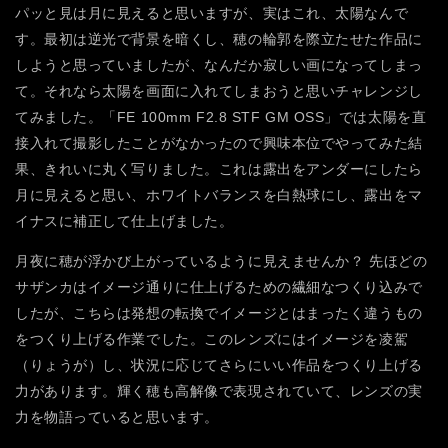
パッと見は月に見えると思いますが、実はこれ、太陽なんで
す。最初は逆光で背景を暗くし、穂の輪郭を際立たせた作品に
しようと思っていましたが、なんだか寂しい画になってしまっ
て。それなら太陽を画面に入れてしまおうと思いチャレンジし
てみました。「FE 100mm F2.8 STF GM OSS」では太陽を直
接入れて撮影したことがなかったので興味本位でやってみた結
果、きれいに丸く写りました。これは露出をアンダーにしたら
月に見えると思い、ホワイトバランスを白熱球にし、露出をマ
イナスに補正して仕上げました。
月夜に穂が浮かび上がっているように見えませんか？ 先ほどの
サザンカはイメージ通りに仕上げるための繊細なつくり込みで
したが、こちらは発想の転換でイメージとはまったく違うもの
をつくり上げる作業でした。このレンズにはイメージを凌駕
（りょうが）し、状況に応じてさらにいい作品をつくり上げる
力があります。輝く穂も高解像で表現されていて、レンズの実
力を物語っていると思います。