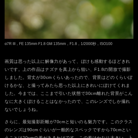
α7R III，FE 135mm F1.8 GM 135mm，F1.8，1/2000秒，ISO100
画質は思った以上に解像力があって、ぼけも感動するほどきれ
いです。上の作品はナズナを真上から狙い、F1.8の開放で撮影
しました。背丈が30cmくらいあったので、背景はどのくらいぼ
けるかな、と撮ってみたら思った以上にきれいにぼけてくれま
した。今までは、ここまで引いた状態で30cm離れた背景がこん
なに大きくぼけることはなかったので、このレンズでしか撮れ
ないでしょうね。
さらに、最短撮影距離が70cmと短いのも魅力です。このクラス
のレンズは90cmぐらいが一般的なスペックですから70cmとい
うことは20cmの差があるわけです。この差はかなり大きい。上