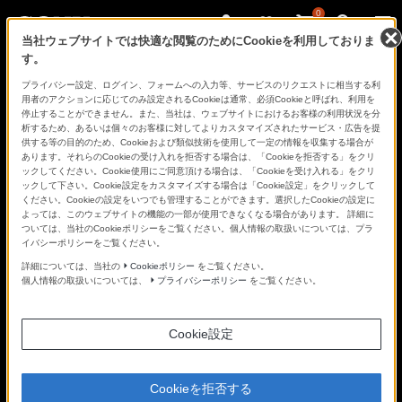
0
当社ウェブサイトでは快適な閲覧のためにCookieを利用しておりま
す。
さ
Facebook
Twitter
プライバシー設定、ログイン、フォームへの入力等、サービスのリクエストに相当する利
あ、
用者のアクションに応じてのみ設定されるCookieは通常、必須Cookieと呼ばれ、利用を
見
停止することができません。また、当社は、ウェブサイトにおけるお客様の利用状況を分
た
析するため、あるいは個々のお客様に対してよりカスタマイズされたサービス・広告を提
こ
供する等の目的のため、Cookieおよび類似技術を使用して一定の情報を収集する場合が
と
あります。それらのCookieの受け入れを拒否する場合は、「Cookieを拒否する」をクリ
の
ックしてください。Cookie使用にご同意頂ける場合は、「Cookieを受け入れる」をクリ
な
ックして下さい。Cookie設定をカスタマイズする場合は「Cookie設定」をクリックして
い
ください。Cookieの設定をいつでも管理することができます。選択したCookieの設定に
世
よっては、このウェブサイトの機能の一部が使用できなくなる場合があります。 詳細に
界
ついては、当社のCookieポリシーをご覧ください。個人情報の取扱いについては、プラ
へ。
イバシーポリシーをご覧ください。
α
Universe
詳細については、当社の
Cookieポリシー
をご覧ください。
個人情報の取扱いについては、
プライバシーポリシー
をご覧ください。
Cookie設定
Cookieを拒否する