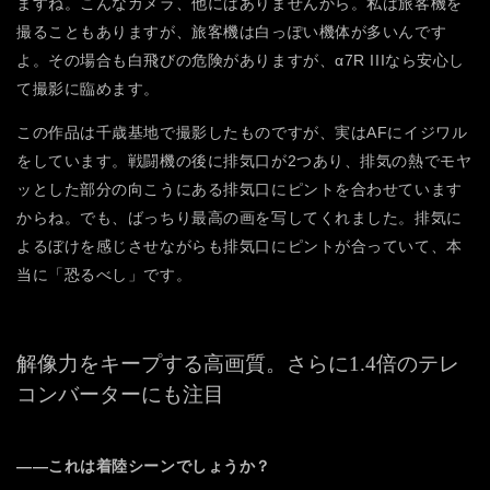
ますね。こんなカメラ、他にはありませんから。私は旅客機を
撮ることもありますが、旅客機は白っぽい機体が多いんです
よ。その場合も白飛びの危険がありますが、α7R IIIなら安心し
て撮影に臨めます。
この作品は千歳基地で撮影したものですが、実はAFにイジワル
をしています。戦闘機の後に排気口が2つあり、排気の熱でモヤ
ッとした部分の向こうにある排気口にピントを合わせています
からね。でも、ばっちり最高の画を写してくれました。排気に
よるぼけを感じさせながらも排気口にピントが合っていて、本
当に「恐るべし」です。
解像力をキープする高画質。
さらに1.4倍のテレ
コンバーターにも注目
――これは着陸シーンでしょうか？