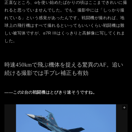
正直なところ、αを使い始めたばかりの頃はここまできれいに撮
れると思っていませんでした。でも、撮影中には「しっかり撮
れている」という感覚があったんです。戦闘機が撮れれば、地
球上の飛行機はすべて撮れるといってもいいくらい戦闘機は難
しい被写体ですが、α7R IIIはくっきりと高解像に写してくれま
した。
時速450kmで飛ぶ機体を捉える驚異のAF。
追い
続ける撮影では手ブレ補正も有効
――この2台の戦闘機はとびきり速そうですね。