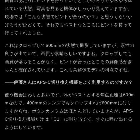
機首のあたりにピントを持っていくと、かげろうでゆらゆら揺
れている状態。写真を見ると機体がしっかり見えていますが、
現場では「こんな状態でピントが合うのか？」と思うくらいか
げろうがひどくて。それでもベストなところにピントを持って
行ってくれました。
これはクロップして600mmの状態で撮影していますが、素性の
良さが出ていて、画質が素晴らしいですよね。クロップしても
画質が落ちることがなく、ピントが合ったところの解像感がき
ちんと確保されています。これも高解像モデルの利点ですね。
――伊藤さんはAPS-C切り換え機能をよく利用するのですか？
使う機会はわりと多いです。私がベストとする焦点距離は600m
mなので、400mmのレンズでもクロップすれば600mmになり
ますからね。ボタンカスタムはほとんどしていませんが、APS-
C切り換え機能だけは「C1」に割り当てて、すぐに呼び出せる
ようにしています。