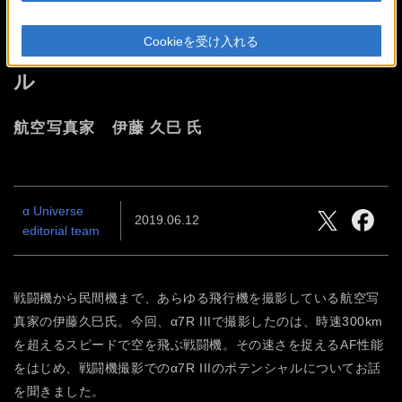
猛スピードで空を切り裂く戦闘機を
Cookieを受け入れる
掴んで離さないα7R IIIのポテンシャ
ル
航空写真家 伊藤 久巳 氏
α Universe
2019.06.12
editorial team
戦闘機から民間機まで、あらゆる飛行機を撮影している航空写
真家の伊藤久巳氏。今回、α7R IIIで撮影したのは、時速300km
を超えるスピードで空を飛ぶ戦闘機。その速さを捉えるAF性能
をはじめ、戦闘機撮影でのα7R IIIのポテンシャルについてお話
を聞きました。