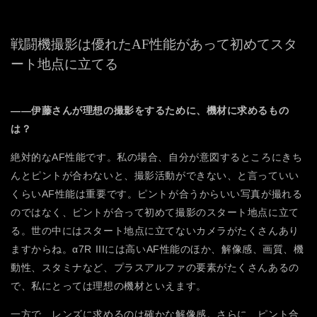
戦闘機撮影は優れたAF性能があって
初めてスタ
ート地点に立てる
――伊藤さんが理想の撮影をするために、機材に求めるもの
は？
絶対的なAF性能です。私の場合、自分が意図するところにきち
んとピントが合わないと、撮影活動ができない、と言っていい
くらいAF性能は重要です。ピントが合うからいい写真が撮れる
のではなく、ピントが合って初めて撮影のスタート地点に立て
る。世の中にはスタート地点に立てないカメラがたくさんあり
ますからね。α7R IIIには高いAF性能のほか、解像感、画質、機
動性、スタミナなど、プラスアルファの要素がたくさんあるの
で、私にとっては理想の機材といえます。
一方で、レンズに求めるのは確かな解像感。さらに、ピント合