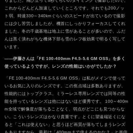
りました。飛び立って5秒くらいのタイミングで撮影したので、
これからどんどん加速していくところです。それでも200ノッ
ト弱、時速330～340kmぐらいのスピードが出ているので撮影
には少し苦労しましたが、機首にしっかりフォーカスしてくれ
ました。冬の千歳基地は地上に雪があることが多いので、ふだ
んは黒く潰れがちな機体下部も雪のレフ板効果で明るく写して
います。
――伊藤さんは「FE 100-400mm F4.5-5.6 GM OSS」を多く
使っているようですが、レンズの性能はいかがでしたか？
「FE 100-400mm F4.5-5.6 GM OSS」は私がメインで使って
いるお気に入りのレンズです。この焦点域は多数ありますが、
性能的にはトップクラス。ミラーレス専用レンズでは同等の性
能を持っているレンズは他にはないほど優秀です。
100～400m
m全域で解像度が落ちることなく、弱点がどこにも見つからな
い。こういうレンズはかなり貴重です。とくに望遠端近くにな
ると「これは使えない」と思うほど画質が落ちてしまうレンズ
もありますから。最初は「400mmまで使えるのかな？」と半信