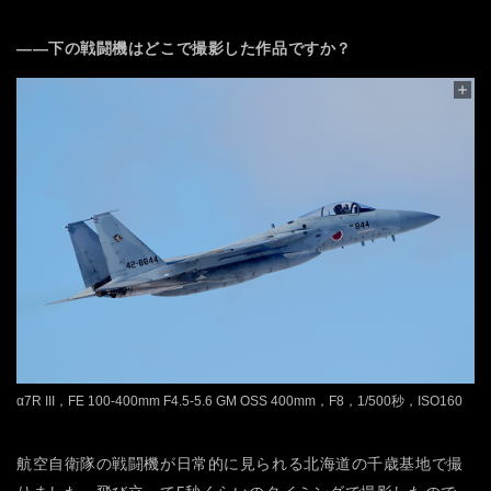
――下の戦闘機はどこで撮影した作品ですか？
α7R III，FE 100-400mm F4.5-5.6 GM OSS 400mm，F8，1/500秒，ISO160
航空自衛隊の戦闘機が日常的に見られる北海道の千歳基地で撮