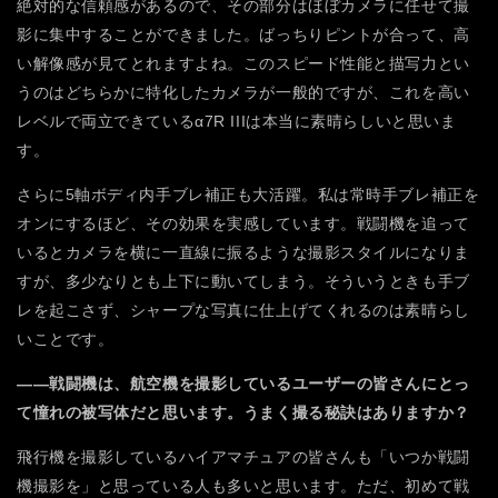
絶対的な信頼感があるので、その部分はほぼカメラに任せて撮
影に集中することができました。ばっちりピントが合って、高
い解像感が見てとれますよね。このスピード性能と描写力とい
うのはどちらかに特化したカメラが一般的ですが、これを高い
レベルで両立できているα7R IIIは本当に素晴らしいと思いま
す。
さらに5軸ボディ内手ブレ補正も大活躍。私は常時手ブレ補正を
オンにするほど、その効果を実感しています。戦闘機を追って
いるとカメラを横に一直線に振るような撮影スタイルになりま
すが、多少なりとも上下に動いてしまう。そういうときも手ブ
レを起こさず、シャープな写真に仕上げてくれるのは素晴らし
いことです。
――戦闘機は、航空機を撮影しているユーザーの皆さんにとっ
て憧れの被写体だと思います。うまく撮る秘訣はありますか？
飛行機を撮影しているハイアマチュアの皆さんも「いつか戦闘
機撮影を」と思っている人も多いと思います。ただ、初めて戦