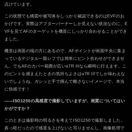
点けています。
この状態でも構図や被写体をしっかり確認できるのはEVFのお
かげです。実際はアフターバーナーしか見えない状況なのに、E
VFを見てAFのターゲットを機首にしっかり合わせることができ
ました。
機首は画面の端の方にあるので、AFポイントが画面中央に集ま
っているデジタル一眼レフでは簡単にピント合わせができませ
ん。でもAFのカバー範囲が広いα7R IIIなら瞬時に行えます。こ
のピントを捕まえたときの気持ちよさはα7R IIIでしか味わえな
いでしょうね。ガシッと手で掴んで離さないイメージで、本当
に快感です！
――ISO1250の高感度で撮影していますが、画質についてはい
かがですか？
このときは撮影時の明るさを考えてISO1250で撮影しました。
真っ暗だったので感度を上げないと写りませんし、画像処理で