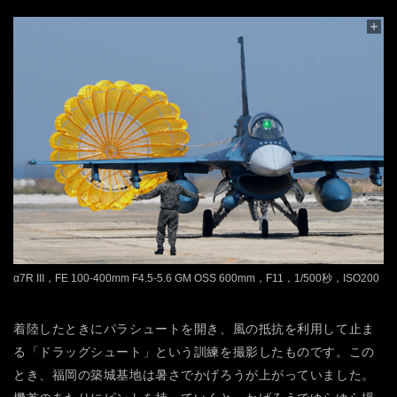
α7R III，FE 100-400mm F4.5-5.6 GM OSS 600mm，F11，1/500秒，ISO200
着陸したときにパラシュートを開き、風の抵抗を利用して止ま
る「ドラッグシュート」という訓練を撮影したものです。この
とき、福岡の築城基地は暑さでかげろうが上がっていました。