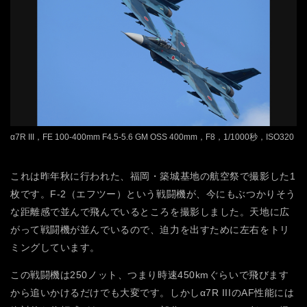
α7R III，FE 100-400mm F4.5-5.6 GM OSS 400mm，F8，1/1000秒，ISO320
これは昨年秋に行われた、福岡・築城基地の航空祭で撮影した1
枚です。F-2（エフツー）という戦闘機が、今にもぶつかりそう
な距離感で並んで飛んでいるところを撮影しました。天地に広
がって戦闘機が並んでいるので、迫力を出すために左右をトリ
ミングしています。
この戦闘機は250ノット、つまり時速450kmぐらいで飛びます
から追いかけるだけでも大変です。しかしα7R IIIのAF性能には