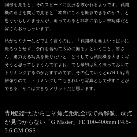
闘機を見ると、そのスピードに度肝を抜かれるようです。戦闘
機の速さを間近で見ると「本当にこれを撮影できるのか？」と
思うかもしれませんが、追ってみると非常に楽しい被写体だと
皆さんおっしゃいます。
私がセミナーなどでよく言うのは、「戦闘機を画面いっぱいに
撮ろうとせず、余白を含めて広めに撮る」ということ。皆さ
ん、迫力ある写真を撮りたいと、どうしても戦闘機を大きく写
そうと思ってしまうんですよね。でも最初は広く撮っておいて
トリミングするのがおすすめです。その点でいうとα7R IIIは高
解像なので、トリミングしてもきれいな写真として残すことが
できる。そこは大きなメリットだと思います。
専用設計だからこそ焦点距離全域で高解像。
弱点
が見つからない「G Master」FE 100-400mm F4.5-
5.6 GM OSS