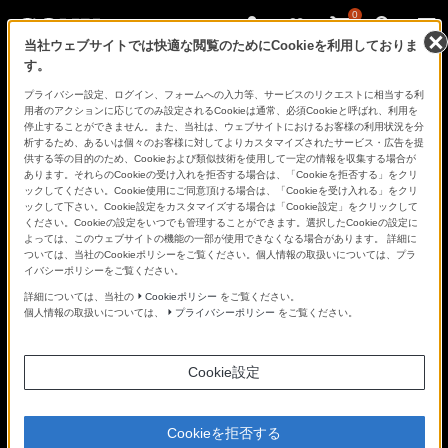
0
当社ウェブサイトでは快適な閲覧のためにCookieを利用しておりま
す。
さ
Facebook
Twitter
プライバシー設定、ログイン、フォームへの入力等、サービスのリクエストに相当する利
あ、
用者のアクションに応じてのみ設定されるCookieは通常、必須Cookieと呼ばれ、利用を
見
停止することができません。また、当社は、ウェブサイトにおけるお客様の利用状況を分
た
析するため、あるいは個々のお客様に対してよりカスタマイズされたサービス・広告を提
こ
供する等の目的のため、Cookieおよび類似技術を使用して一定の情報を収集する場合が
と
あります。それらのCookieの受け入れを拒否する場合は、「Cookieを拒否する」をクリ
の
ックしてください。Cookie使用にご同意頂ける場合は、「Cookieを受け入れる」をクリ
な
ックして下さい。Cookie設定をカスタマイズする場合は「Cookie設定」をクリックして
い
ください。Cookieの設定をいつでも管理することができます。選択したCookieの設定に
世
よっては、このウェブサイトの機能の一部が使用できなくなる場合があります。 詳細に
界
ついては、当社のCookieポリシーをご覧ください。個人情報の取扱いについては、プラ
へ。
イバシーポリシーをご覧ください。
α
Universe
詳細については、当社の
Cookieポリシー
をご覧ください。
個人情報の取扱いについては、
プライバシーポリシー
をご覧ください。
Cookie設定
Cookieを拒否する