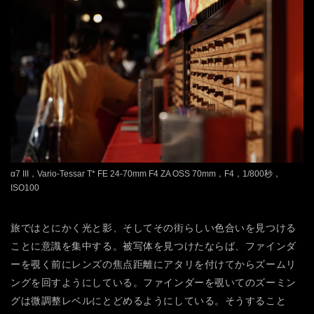
α7 III，Vario-Tessar T* FE 24-70mm F4 ZA OSS 70mm，F4，1/800秒，
ISO100
旅ではとにかく光と影、そしてその街らしい色合いを見つける
ことに意識を集中する。被写体を見つけたならば、ファインダ
ーを覗く前にレンズの焦点距離にアタリを付けてからズームリ
ングを回すようにしている。ファインダーを覗いてのズーミン
グは微調整レベルにとどめるようにしている。そうすること