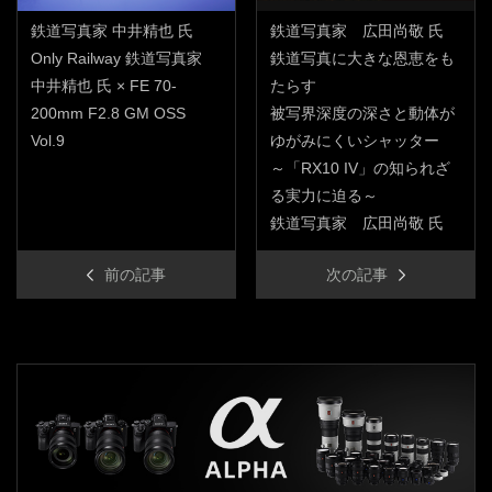
鉄道写真家 中井精也 氏
鉄道写真家 広田尚敬 氏
Only Railway 鉄道写真家
鉄道写真に大きな恩恵をも
中井精也 氏 × FE 70-
たらす
200mm F2.8 GM OSS
被写界深度の深さと動体が
Vol.9
ゆがみにくいシャッター
～「RX10 IV」の知られざ
る実力に迫る～
鉄道写真家 広田尚敬 氏
前の記事
次の記事