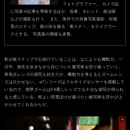
フォトグラファー。 カメラ誌
に写真や記事を寄稿するほか、役者、タレント、政治家
などの撮影も行う。 また、海外での肖像写真撮影、街風
景のスナップ、夜の街を撮る「夜スナ！」をライフワー
クとする。
写真展の開催も多数。
私が旅スナップで心掛けていることは、なによりも機動力。一
日中、旅先を歩きながら目についた被写体を切り撮っていく。
単焦点レンズの描写も好きだが、機動力を考えるとズームレン
ズは欠かせない。
α7シリーズはフルサイズセンサーを搭載して
いるので、標準ズームはF4通しレンズでも十分な描写が得られ
ると感じている。程よい背景ぼけが撮りたい被写体を浮かび上
がらせてくれるからだ。