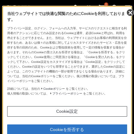
0
当社ウェブサイトでは快適な閲覧のためにCookieを利用しておりま
す。
さ
Facebook
Twitter
プライバシー設定、ログイン、フォームへの入力等、サービスのリクエストに相当する利
あ、
用者のアクションに応じてのみ設定されるCookieは通常、必須Cookieと呼ばれ、利用を
見
停止することができません。また、当社は、ウェブサイトにおけるお客様の利用状況を分
た
析するため、あるいは個々のお客様に対してよりカスタマイズされたサービス・広告を提
こ
供する等の目的のため、Cookieおよび類似技術を使用して一定の情報を収集する場合が
と
あります。それらのCookieの受け入れを拒否する場合は、「Cookieを拒否する」をクリ
の
ックしてください。Cookie使用にご同意頂ける場合は、「Cookieを受け入れる」をクリ
な
ックして下さい。Cookie設定をカスタマイズする場合は「Cookie設定」をクリックして
い
ください。Cookieの設定をいつでも管理することができます。選択したCookieの設定に
世
よっては、このウェブサイトの機能の一部が使用できなくなる場合があります。 詳細に
界
ついては、当社のCookieポリシーをご覧ください。個人情報の取扱いについては、プラ
へ。
イバシーポリシーをご覧ください。
α
Universe
詳細については、当社の
Cookieポリシー
をご覧ください。
個人情報の取扱いについては、
プライバシーポリシー
をご覧ください。
Cookie設定
Cookieを拒否する