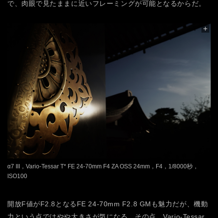
で、肉眼で見たままに近いフレーミングが可能となるからだ。
α7 III，Vario-Tessar T* FE 24-70mm F4 ZA OSS 24mm，F4，1/8000秒，
ISO100
開放F値がF2.8となるFE 24-70mm F2.8 GMも魅力だが、機動
力という点ではやや大きさが気になる。その点、Vario-Tessar