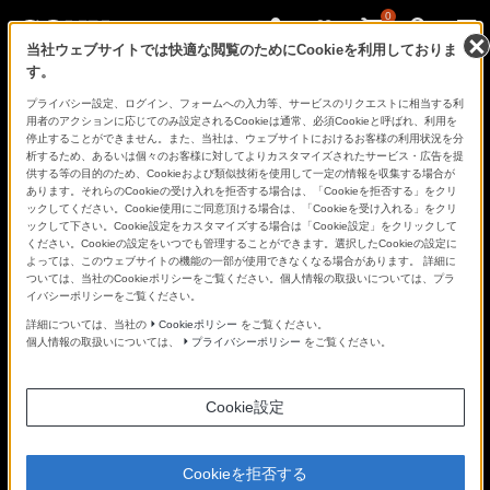
0
当社ウェブサイトでは快適な閲覧のためにCookieを利用しておりま
す。
さ
Facebook
Twitter
プライバシー設定、ログイン、フォームへの入力等、サービスのリクエストに相当する利
あ、
用者のアクションに応じてのみ設定されるCookieは通常、必須Cookieと呼ばれ、利用を
見
停止することができません。また、当社は、ウェブサイトにおけるお客様の利用状況を分
た
析するため、あるいは個々のお客様に対してよりカスタマイズされたサービス・広告を提
こ
供する等の目的のため、Cookieおよび類似技術を使用して一定の情報を収集する場合が
と
あります。それらのCookieの受け入れを拒否する場合は、「Cookieを拒否する」をクリ
の
ックしてください。Cookie使用にご同意頂ける場合は、「Cookieを受け入れる」をクリ
な
ックして下さい。Cookie設定をカスタマイズする場合は「Cookie設定」をクリックして
い
ください。Cookieの設定をいつでも管理することができます。選択したCookieの設定に
世
よっては、このウェブサイトの機能の一部が使用できなくなる場合があります。 詳細に
界
ついては、当社のCookieポリシーをご覧ください。個人情報の取扱いについては、プラ
へ。
イバシーポリシーをご覧ください。
α
Universe
詳細については、当社の
Cookieポリシー
をご覧ください。
個人情報の取扱いについては、
プライバシーポリシー
をご覧ください。
Cookie設定
Cookieを拒否する