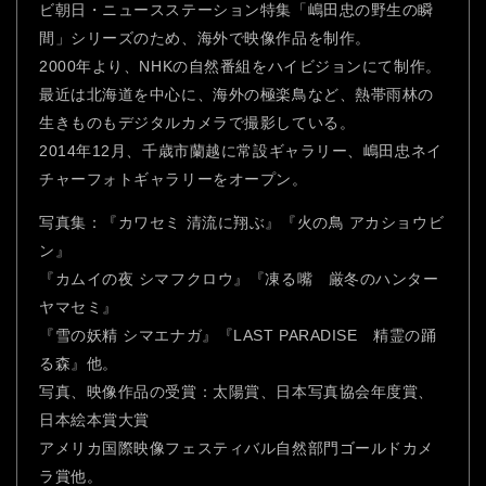
ビ朝日・ニュースステーション特集「嶋田忠の野生の瞬
間」シリーズのため、海外で映像作品を制作。
2000年より、NHKの自然番組をハイビジョンにて制作。
最近は北海道を中心に、海外の極楽鳥など、熱帯雨林の
生きものもデジタルカメラで撮影している。
2014年12月、千歳市蘭越に常設ギャラリー、嶋田忠ネイ
チャーフォトギャラリーをオープン。
写真集：『カワセミ 清流に翔ぶ』『火の鳥 アカショウビ
ン』
『カムイの夜 シマフクロウ』『凍る嘴 厳冬のハンター
ヤマセミ』
『雪の妖精 シマエナガ』『LAST PARADISE 精霊の踊
る森』他。
写真、映像作品の受賞：太陽賞、日本写真協会年度賞、
日本絵本賞大賞
アメリカ国際映像フェスティバル自然部門ゴールドカメ
ラ賞他。