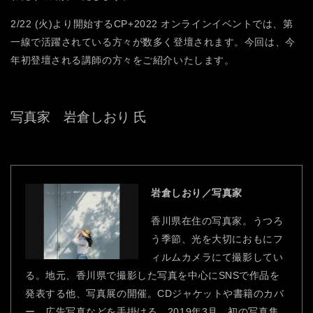
2/22 (火)より開始するCP+2022 オンラインイベントでは、第
一線で活躍されている方々が数多く登壇されます。今回は、今
年初登壇される講師の方々をご紹介いたします。
写真家 岩倉しおり 氏
岩倉しおり／写真家
香川県在住の写真家。うつろ
う季節、光を大切におもにフ
ィルムカメラにて撮影してい
る。地元、香川県で撮影した写真を中心にSNSで作品を
発表する他、写真展の開催。CDジャケットや書籍のカバ
ー、広告写真などを手掛ける。2019年3月、初の写真集