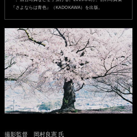
『さよならは青色』（KADOKAWA）を出版。
撮影監督 岡村良憲 氏