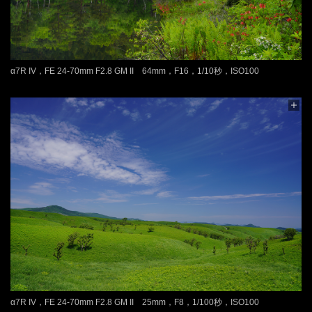
α7R IV，FE 24-70mm F2.8 GM II 64mm，F16，1/10秒，ISO100
α7R IV，FE 24-70mm F2.8 GM II 25mm，F8，1/100秒，ISO100