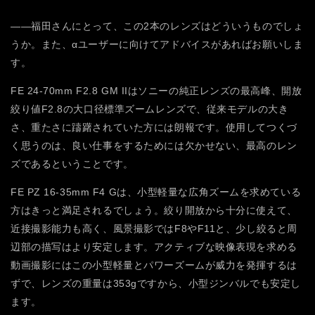
――福田さんにとって、この2本のレンズはどういうものでしょ
うか。また、αユーザーに向けてアドバイスがあればお願いしま
す。
FE 24-70mm F2.8 GM IIはソニーの純正レンズの最高峰、開放
絞り値F2.8の大口径標準ズームレンズで、従来モデルの大き
さ、重たさに躊躇されていた方には朗報です。使用してつくづ
く思うのは、良い仕事をするためには欠かせない、最高のレン
ズであるということです。
FE PZ 16-35mm F4 Gは、小型軽量な広角ズームを求めている
方はきっと満足されるでしょう。絞り開放から十分に使えて、
近接撮影能力も高く、風景撮影ではF8やF11と、少し絞ると周
辺部の描写はより安定します。アクティブな映像表現を求める
動画撮影にはこの小型軽量とパワーズームが威力を発揮するは
ずで、レンズの重量は353gですから、小型ジンバルでも安定し
ます。