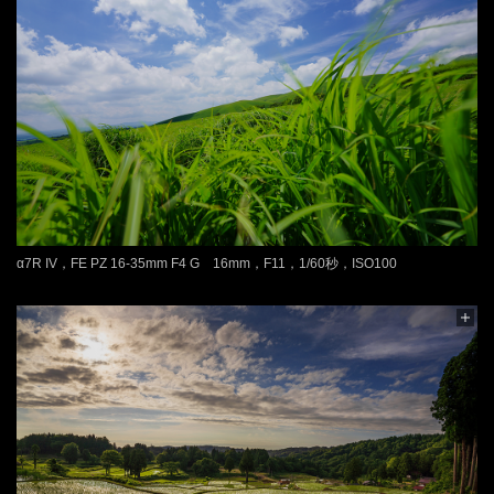
α7R IV，FE PZ 16-35mm F4 G 16mm，F11，1/60秒，ISO100