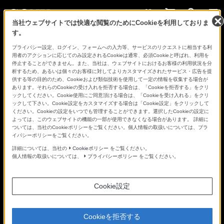
当社ウェブサイトでは快適な閲覧のためにCookieを利用しておりま
す。
さ
Facebook
Twitter
プライバシー設定、ログイン、フォームへの入力等、サービスのリクエストに相当する利
あ、
用者のアクションに応じてのみ設定されるCookieは通常、必須Cookieと呼ばれ、利用を
見
停止することができません。また、当社は、ウェブサイトにおけるお客様の利用状況を分
た
析するため、あるいは個々のお客様に対してよりカスタマイズされたサービス・広告を提
こ
供する等の目的のため、Cookieおよび類似技術を使用して一定の情報を収集する場合が
と
あります。それらのCookieの受け入れを拒否する場合は、「Cookieを拒否する」をクリ
の
ックしてください。Cookie使用にご同意頂ける場合は、「Cookieを受け入れる」をクリ
な
ックして下さい。Cookie設定をカスタマイズする場合は「Cookie設定」をクリックして
い
ください。Cookieの設定をいつでも管理することができます。選択したCookieの設定に
世
よっては、このウェブサイトの機能の一部が使用できなくなる場合があります。 詳細に
界
ついては、当社のCookieポリシーをご覧ください。個人情報の取扱いについては、プラ
へ。
イバシーポリシーをご覧ください。
α
Universe
詳細については、当社の
Cookieポリシー
をご覧ください。
個人情報の取扱いについては、
プライバシーポリシー
をご覧ください。
Cookie設定
Cookieを拒否する