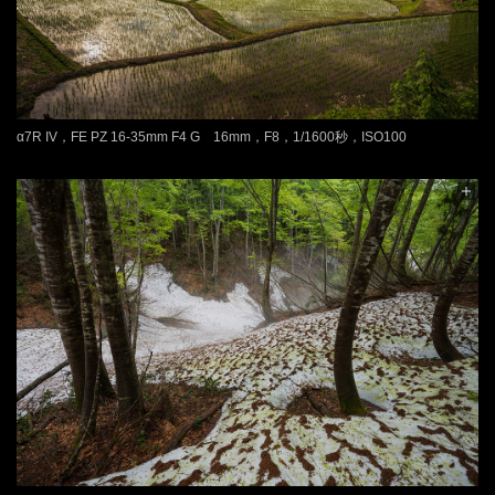
α7R IV，FE PZ 16-35mm F4 G 16mm，F8，1/1600秒，ISO100