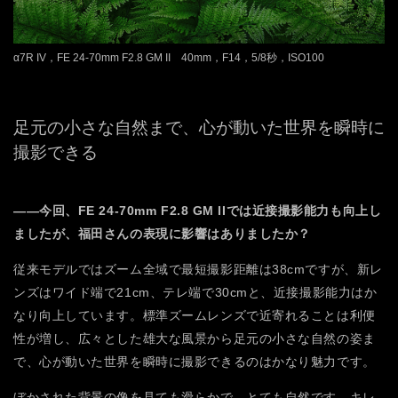
α7R IV，FE 24-70mm F2.8 GM II 40mm，F14，5/8秒，ISO100
足元の小さな自然まで、心が動いた世界を瞬時に
撮影できる
――今回、FE 24-70mm F2.8 GM IIでは近接撮影能力も向上し
ましたが、福田さんの表現に影響はありましたか？
従来モデルではズーム全域で最短撮影距離は38cmですが、新レ
ンズはワイド端で21cm、テレ端で30cmと、近接撮影能力はか
なり向上しています。標準ズームレンズで近寄れることは利便
性が増し、広々とした雄大な風景から足元の小さな自然の姿ま
で、心が動いた世界を瞬時に撮影できるのはかなり魅力です。
ぼかされた背景の像を見ても滑らかで、とても自然です。キレ