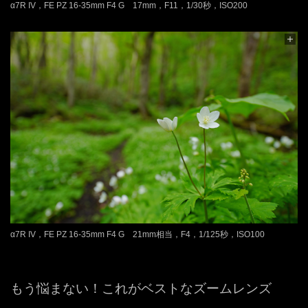
α7R IV，FE PZ 16-35mm F4 G 17mm，F11，1/30秒，ISO200
α7R IV，FE PZ 16-35mm F4 G 21mm相当，F4，1/125秒，ISO100
もう悩まない！これがベストなズームレンズ