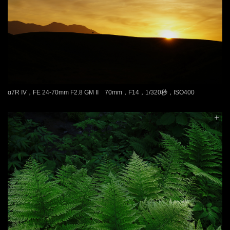
α7R IV，FE 24-70mm F2.8 GM II 70mm，F14，1/320秒，ISO400