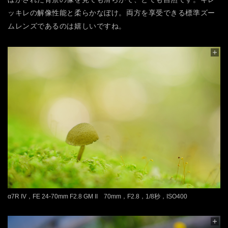
ッキレの解像性能と柔らかなぼけ。両方を享受できる標準ズー
ムレンズであるのは嬉しいですね。
α7R IV，FE 24-70mm F2.8 GM II 70mm，F2.8，1/8秒，ISO400