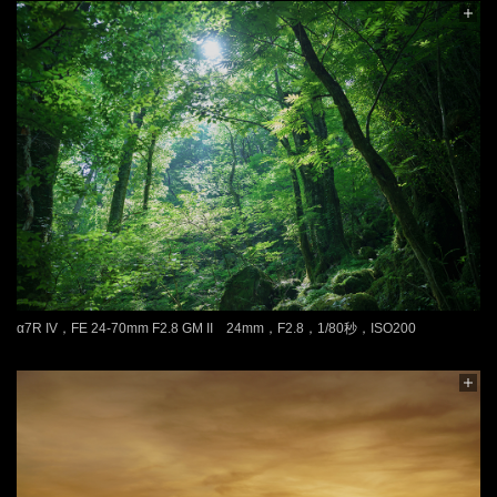
α7R IV，FE 24-70mm F2.8 GM II 24mm，F2.8，1/80秒，ISO200