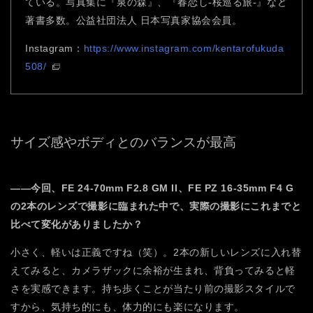
ている。写真集に『泉の森』、『春恋し-桜巡る旅-』など
著書多数。公益社団法人 日本写真家協会会員。
Instagram：
https://www.instagram.com/kentarofukuda
508/
サイズ感やボディとのバランスが最高
――今回、FE 24-70mm F2.8 GM II、FE PZ 16-35mm F4 G
の2本のレンズで撮影に臨まれた中で、実際の撮影にこれまでと
比べて変化がありましたか？
小さく、軽いは正義ですね（笑）。2本の新しいレンズに入れ替
えてみると、カメラザックに余裕が生まれ、背負ってみると軽
さを実感できます。持ち歩くことが当たり前の撮影スタイルで
すから、気持ち的にも、体力的にも楽になります。