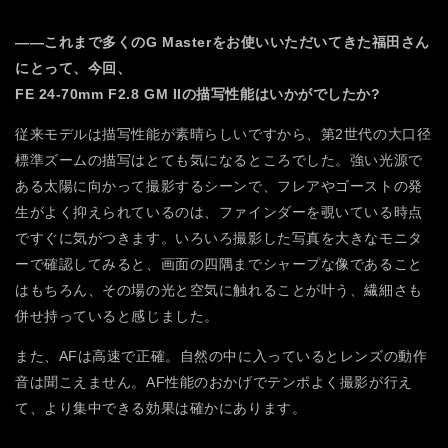
――これまで多くのG Masterをお使いいただいてきた福田さん
にとって、今回、
FE 24-70mm F2.8 GM IIの描写性能はいかがでしたか?
従来モデルは描写性能が素晴らしいですから、第2世代の大口径
標準ズームの描写はとても気になるところでした。強い光源で
ある太陽に向かって撮影するシーンで、フレアやゴーストの発
生がよく抑えられているのは、ファインダーを覗いている時点
ですぐに気がつきます。いろいろ撮影した写真を大きなモニタ
ーで確認してみると、画面の四隅までシャープな像であること
はもちろん、その場の光と空気に触れることが叶う、繊細さも
併せ持っていると感じました。
また、AFは高速で正確。自然の中に入っているとレンズの動作
音は聞こえません。AF性能のおかげでテンポよく撮影が行え
て、より集中できる効果は確かにあります。