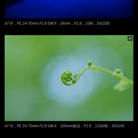
α7 IV，FE 24-70mm F2.8 GM II 24mm，F2.8，15秒，ISO200
α7 IV，FE 24-70mm F2.8 GM II 105mm相当，F2.8，1/160秒，ISO100