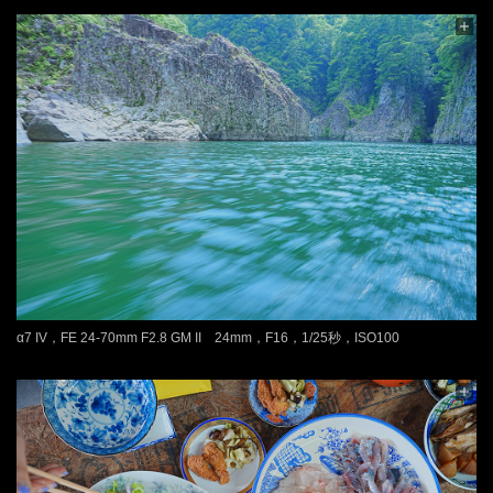
α7 IV，FE 24-70mm F2.8 GM II 24mm，F16，1/25秒，ISO100