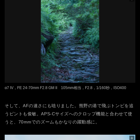
α7 IV，FE 24-70mm F2.8 GM II 105mm相当，F2.8，1/160秒，ISO400
そして、AFの速さにも唸りました。熊野の港で飛ぶトンビを追
うピントも俊敏。APS-Cサイズへのクロップ機能と合わせて使
うと、70mmでのズームもかなりの躍動感に。