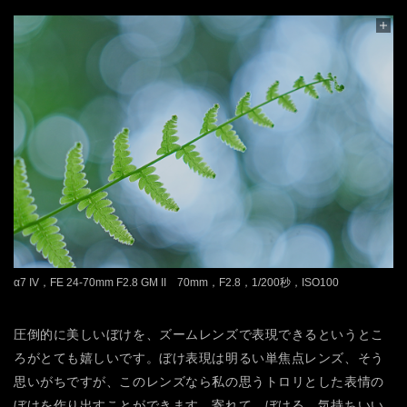
α7 IV，FE 24-70mm F2.8 GM II 70mm，F2.8，1/200秒，ISO100
圧倒的に美しいぼけを、ズームレンズで表現できるというとこ
ろがとても嬉しいです。ぼけ表現は明るい単焦点レンズ、そう
思いがちですが、このレンズなら私の思うトロリとした表情の
ぼけを作り出すことができます。寄れて、ぼける。気持ちいい