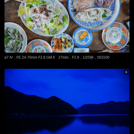
α7 IV，FE 24-70mm F2.8 GM II 27mm，F2.8，1/25秒，ISO100