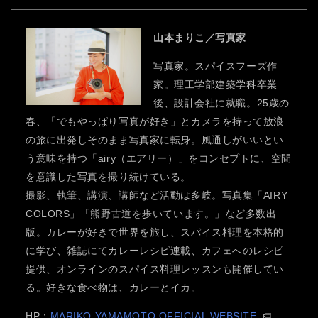
山本まりこ／写真家
写真家。スパイスフーズ作
家。理工学部建築学科卒業
後、設計会社に就職。25歳の
春、「でもやっぱり写真が好き」とカメラを持って放浪
の旅に出発しそのまま写真家に転身。風通しがいいとい
う意味を持つ「airy（エアリー）」をコンセプトに、空間
を意識した写真を撮り続けている。
撮影、執筆、講演、講師など活動は多岐。写真集「AIRY
COLORS」「熊野古道を歩いています。」など多数出
版。カレーが好きで世界を旅し、スパイス料理を本格的
に学び、雑誌にてカレーレシピ連載、カフェへのレシピ
提供、オンラインのスパイス料理レッスンも開催してい
る。好きな食べ物は、カレーとイカ。
HP：
MARIKO YAMAMOTO OFFICIAL WEBSITE