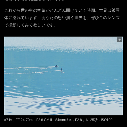
これから世の中の空気がどんどん開けていく時期。世界は被写
体に溢れています。あなたの思い描く世界を、ぜひこのレンズ
で撮影してみて欲しいです。
α7 IV，FE 24-70mm F2.8 GM II 84mm相当，F2.8，1/125秒，ISO100