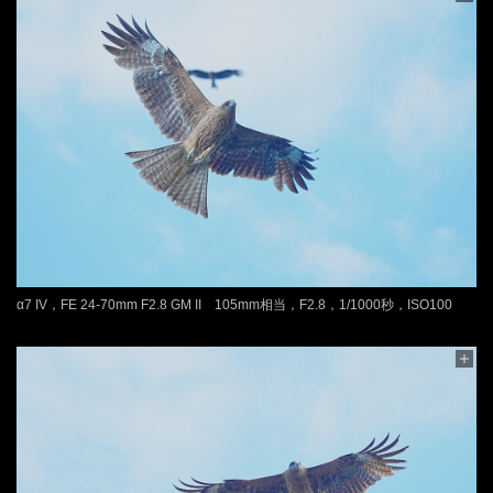
α7 IV，FE 24-70mm F2.8 GM II 105mm相当，F2.8，1/1000秒，ISO100