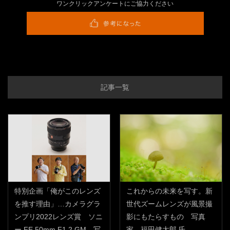
ワンクリックアンケートにご協力ください
記事一覧
特別企画「俺がこのレンズ
これからの未来を写す。新
を推す理由」…カメラグラ
世代ズームレンズが風景撮
ンプリ2022レンズ賞 ソニ
影にもたらすもの 写真
ー FE 50mm F1.2 GM 写
家 福田健太郎 氏