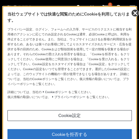
0
当社ウェブサイトでは快適な閲覧のためにCookieを利用しておりま
す。
さ
Facebook
Twitter
プライバシー設定、ログイン、フォームへの入力等、サービスのリクエストに相当する利
あ、
用者のアクションに応じてのみ設定されるCookieは通常、必須Cookieと呼ばれ、利用を
見
停止することができません。また、当社は、ウェブサイトにおけるお客様の利用状況を分
た
析するため、あるいは個々のお客様に対してよりカスタマイズされたサービス・広告を提
こ
供する等の目的のため、Cookieおよび類似技術を使用して一定の情報を収集する場合が
と
あります。それらのCookieの受け入れを拒否する場合は、「Cookieを拒否する」をクリ
の
ックしてください。Cookie使用にご同意頂ける場合は、「Cookieを受け入れる」をクリ
な
ックして下さい。Cookie設定をカスタマイズする場合は「Cookie設定」をクリックして
い
ください。Cookieの設定をいつでも管理することができます。選択したCookieの設定に
世
よっては、このウェブサイトの機能の一部が使用できなくなる場合があります。 詳細に
界
ついては、当社のCookieポリシーをご覧ください。個人情報の取扱いについては、プラ
へ。
イバシーポリシーをご覧ください。
α
Universe
詳細については、当社の
Cookieポリシー
をご覧ください。
個人情報の取扱いについては、
プライバシーポリシー
をご覧ください。
Cookie設定
Cookieを拒否する