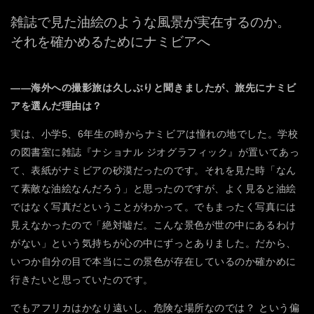
雑誌で見た油絵のような風景が実在するのか。
それを確かめるためにナミビアへ
――海外への撮影旅は久しぶりと聞きましたが、旅先にナミビ
アを選んだ理由は？
実は、小学5、6年生の時からナミビアは憧れの地でした。学校
の図書室に雑誌『ナショナル ジオグラフィック』が置いてあっ
て、表紙がナミビアの砂漠だったのです。それを見た時「なん
て素敵な油絵なんだろう」と思ったのですが、よく見ると油絵
ではなく写真だということがわかって。でもまったく写真には
見えなかったので「絶対嘘だ。こんな景色が世の中にあるわけ
がない」という気持ちが心の中にずっとありました。だから、
いつか自分の目で本当にこの景色が存在しているのか確かめに
行きたいと思っていたのです。
でもアフリカはかなり遠いし、危険な場所なのでは？ という偏