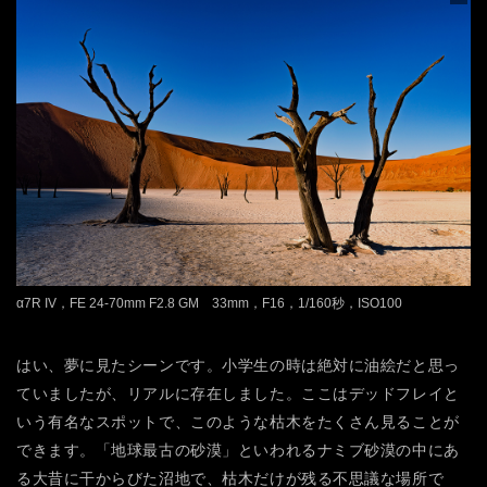
α7R IV，FE 24-70mm F2.8 GM 33mm，F16，1/160秒，ISO100
はい、夢に見たシーンです。小学生の時は絶対に油絵だと思っ
ていましたが、リアルに存在しました。ここはデッドフレイと
いう有名なスポットで、このような枯木をたくさん見ることが
できます。「地球最古の砂漠」といわれるナミブ砂漠の中にあ
る大昔に干からびた沼地で、枯木だけが残る不思議な場所で