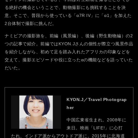
る絶好の機会ということで、動物撮影にも挑戦することを決
意。そこで、普段から使っている「α7R IV」に「α1」を加えた
2台体制で撮影に挑んだ。
ナミビアの撮影旅を、前編（風景編）、後編（野生動物編）の2
つの記事で紹介。前編ではKYON.Jさんの個性が際立つ風景作品
を紹介しながら、初めて足を踏み入れたアフリカの印象などを
交えて、撮影エピソードや役に立ったαの機能などを語っていた
だいた。
KYON.J／Travel Photograp
her
中国広東省生まれ。2008年に
来日。映画「LIFE!」に心打
たれ、インドア派からアウトドア派に。2015年に北海道