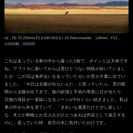
α1，FE 70-200mm F2.8 GM OSS II + 2X Teleconverter 148mm，F13，
1/1000秒，ISO200
これは走っている車の中から撮った1枚で、ポイントは天候です
ね。アフリカに着いてからは雲ひとつない快晴が続いていまし
たが、この日は海岸沿いを走っていたせいか雲が大量に出てい
ました。「今日は太陽が出ないんだ」と思っていたら、雲の隙
間から太陽が出てきて。後の砂漠と手前の草原に日が当たり、
日陰の境目が一直線になるシーンが5分ぐらい続きました。私は
車の中から外を見ていて、「きれいな風景だけど少し寂しい
な。木とか動物とか主人公がひとつあれば作品として成立する
のに」思っていた時、前方の木に気付いたわけです。