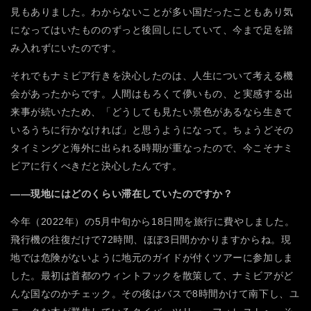
見もありました。わからないことが多い国だったこともあり気
になってはいたもののずっと後回しにしていて、今まで足を踏
み入れずにいたのです。
それでもナミビア行きを決心したのは、人生について考える機
会があったからです。人間はもろくて儚いもの、と実感する出
来事が続いたため、「どうしても見たい景色があるなら生きて
いるうちに行かなければ」と思うようになって。ちょうどその
タイミングと海外に出られる時期が重なったので、今こそナミ
ビアに行くべきだと決心したんです。
――現地にはどのくらい滞在していたのですか？
今年（2022年）の5月中旬から18日間を旅行に費やしました。
飛行機の往復だけで72時間、ほぼ3日間かかりますからね。現
地では危険がないように地元のガイドが付くツアーに参加しま
した。最初は首都のウィントフックを散策して、ナミビアがど
んな国なのかチェック。その後はバスで8時間かけて南下し、ユ