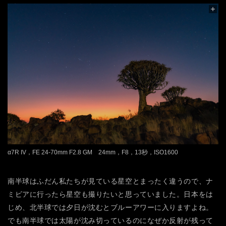
α7R IV，FE 24-70mm F2.8 GM 24mm，F8，13秒，ISO1600
南半球はふだん私たちが見ている星空とまったく違うので、ナ
ミビアに行ったら星空も撮りたいと思っていました。日本をは
じめ、北半球では夕日が沈むとブルーアワーに入りますよね。
でも南半球では太陽が沈み切っているのになぜか反射が残って