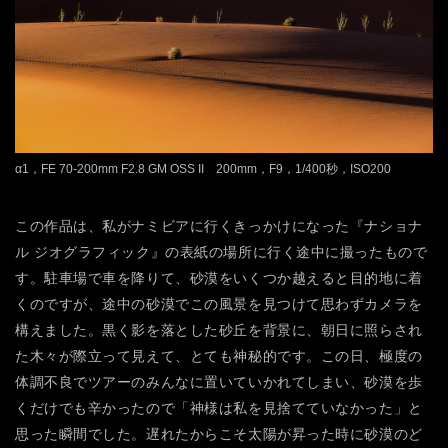
α1，FE 70-200mm F2.8 GM OSS II 200mm，F9，1/400秒，ISO200
この作品は、私がナミビアに行くきっかけになった『ナショナ
ル ジオグラフィック』の表紙の場所に行く途中に撮ったもので
す。駐車場で車を降りて、砂漠をいくつか越えると目的地に着
くのですが、途中の砂漠でこの風景を見つけて思わずカメラを
構えました。黒く影を落とした砂丘を背景に、朝日に照らされ
た木々が際立って見えて、とても神秘的です。この日、極度の
体調不良でツアーのみんなに置いていかれてしまい、砂漠を歩
くだけでも辛かったので「神様は私を見捨てていなかった」と
思った瞬間でした。遅れたからこそ太陽が昇った時に砂漠のど