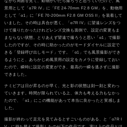
ながら周囲を見て、動物がいたら撮ろうと思っていたので、風
景用として「α7R IV」に「FE 24-70mm F2.8 GM」を、動物用
として「α1」に「FE 70-200mm F2.8 GM OSS II」を装着して
いました。その時は具合が悪く、「α7R IV」に望遠レンズをつ
けて撮りたかったけれどレンズ交換も面倒で、設定の変更もま
まならない状態。とりあえず望遠で撮ろうと思い「α1」で撮影
したのですが、その時に助かったのがモードダイヤルに設定で
きる「登録呼び出しモード」です。「α1」でも風景撮影ができ
るようにと、あらかじめ風景用の設定をカメラに登録しておい
たので、瞬時に設定の変更ができ、最高の一瞬を逃さずに撮影
できました。
ナミビアは日が昇るのが早く、光と影の状態は刻一刻と変わっ
ていきます。時間が限られている上、体力も考える力もなかっ
たので、「α1」にこの機能があって本当に良かったと実感しま
した。
撮影が終わって足元を見てみるとすごいものがある、と「α7R I
V」に持ち替えて撮影したのが下の作品です。実は上の作品とほ