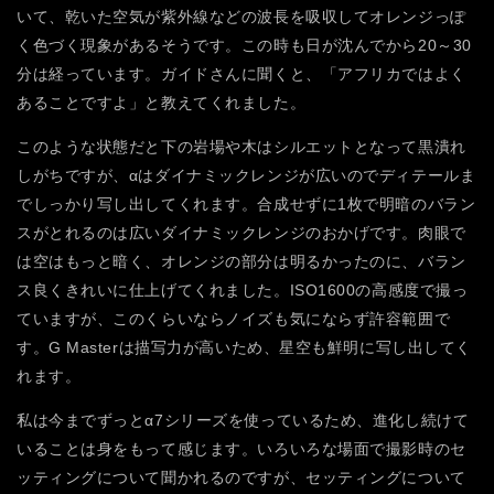
いて、乾いた空気が紫外線などの波長を吸収してオレンジっぽ
く色づく現象があるそうです。この時も日が沈んでから20～30
分は経っています。ガイドさんに聞くと、「アフリカではよく
あることですよ」と教えてくれました。
このような状態だと下の岩場や木はシルエットとなって黒潰れ
しがちですが、αはダイナミックレンジが広いのでディテールま
でしっかり写し出してくれます。合成せずに1枚で明暗のバラン
スがとれるのは広いダイナミックレンジのおかげです。肉眼で
は空はもっと暗く、オレンジの部分は明るかったのに、バラン
ス良くきれいに仕上げてくれました。ISO1600の高感度で撮っ
ていますが、このくらいならノイズも気にならず許容範囲で
す。G Masterは描写力が高いため、星空も鮮明に写し出してく
れます。
私は今までずっとα7シリーズを使っているため、進化し続けて
いることは身をもって感じます。いろいろな場面で撮影時のセ
ッティングについて聞かれるのですが、セッティングについて