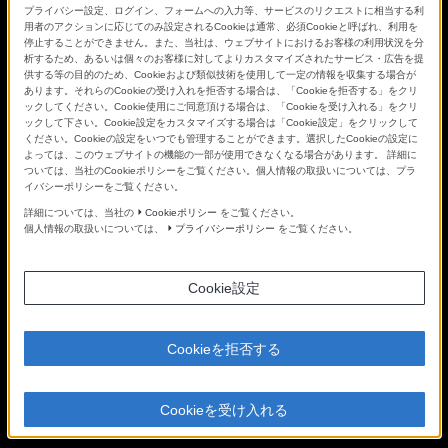
プライバシー設定、ログイン、フォームへの入力等、サービスのリクエストに相当する利
用者のアクションに応じてのみ設定されるCookieは通常、必須Cookieと呼ばれ、利用を
停止することができません。また、当社は、ウェブサイトにおけるお客様の利用状況を分
析するため、あるいは個々のお客様に対してよりカスタマイズされたサービス・広告を提
供する等の目的のため、Cookieおよび類似技術を使用して一定の情報を収集する場合が
あります。それらのCookieの受け入れを拒否する場合は、「Cookieを拒否する」をクリ
ックしてください。Cookie使用にご同意頂ける場合は、「Cookieを受け入れる」をクリ
ックして下さい。Cookie設定をカスタマイズする場合は「Cookie設定」をクリックして
ください。Cookieの設定をいつでも管理することができます。選択したCookieの設定に
よっては、このウェブサイトの機能の一部が使用できなくなる場合があります。 詳細に
特集：CP+で届けたかった思い「余計なことを考えずに、そ
ついては、当社のCookieポリシーをご覧ください。個人情報の取扱いについては、プラ
の瞬間だけに集中する～α7Rシリーズで切り取った世界の
イバシーポリシーをご覧ください。
光」
詳細については、当社の
Cookieポリシー
をご覧ください。
個人情報の取扱いについては、
プライバシーポリシー
をご覧ください。
詳細を見る
Cookie設定
Cookieを拒否する
Cookieを受け入れる