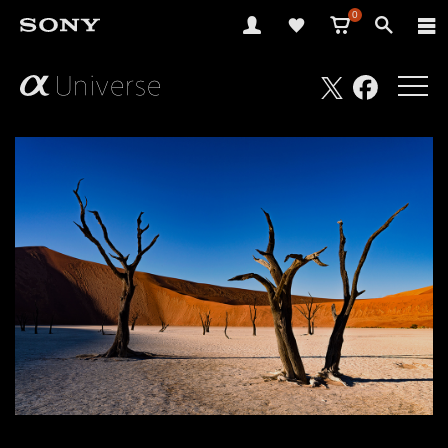
0
さ
Facebook
Twitter
あ、
見
た
こ
と
の
な
い
世
界
へ。
α
Universe