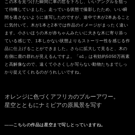
この木を見つけた瞬間に車の窓を下ろし、いいアングルを狙っ
て待機していました。走っている状態で撮影したため、いい瞬
間を逃さないように連写したのですが、途中で木が2本あること
に気付いて。木が1本と2本では作品のイメージがまったく違い
ます。小さいほうの木が赤ちゃんみたいに大きな木に寄り添っ
ている感じで、1本しかない状態よりもストーリー性を感じる作
品に仕上げることができました。さらに拡大して見ると、木の
右側に鹿の群れが見えるんですよ。「α1」は有効約5050万画素
と高解像なので、遠くて小さくしか写らない動物たちまでしっ
かり捉えてくれるのがうれしいですね。
オレンジに色づくアフリカのブルーアワー。
星空とともにナミビアの原風景を写す
――こちらの作品は星空まで写しとっていますね。