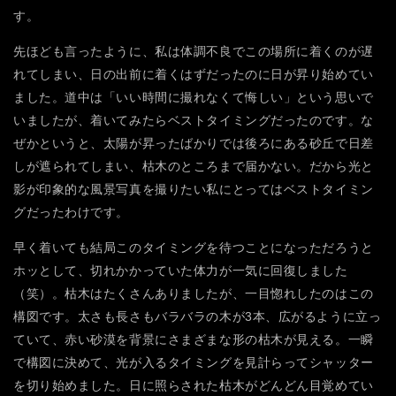
す。
先ほども言ったように、私は体調不良でこの場所に着くのが遅
れてしまい、日の出前に着くはずだったのに日が昇り始めてい
ました。道中は「いい時間に撮れなくて悔しい」という思いで
いましたが、着いてみたらベストタイミングだったのです。な
ぜかというと、太陽が昇ったばかりでは後ろにある砂丘で日差
しが遮られてしまい、枯木のところまで届かない。だから光と
影が印象的な風景写真を撮りたい私にとってはベストタイミン
グだったわけです。
早く着いても結局このタイミングを待つことになっただろうと
ホッとして、切れかかっていた体力が一気に回復しました
（笑）。枯木はたくさんありましたが、一目惚れしたのはこの
構図です。太さも長さもバラバラの木が3本、広がるように立っ
ていて、赤い砂漠を背景にさまざまな形の枯木が見える。一瞬
で構図に決めて、光が入るタイミングを見計らってシャッター
を切り始めました。日に照らされた枯木がどんどん目覚めてい