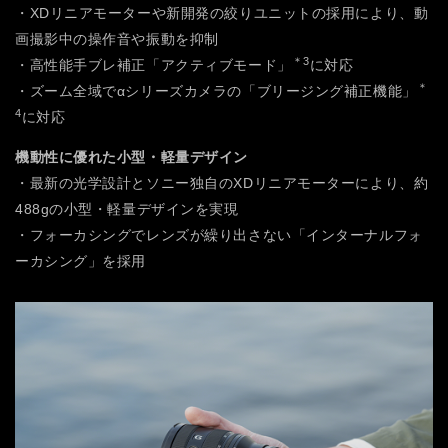
・XDリニアモーターや新開発の絞りユニットの採用により、動
画撮影中の操作音や振動を抑制
＊3
・高性能手ブレ補正「アクティブモード」
に対応
＊
・ズーム全域でαシリーズカメラの「ブリージング補正機能」
4
に対応
機動性に優れた小型・軽量デザイン
・最新の光学設計とソニー独自のXDリニアモーターにより、約
488gの小型・軽量デザインを実現
・フォーカシングでレンズが繰り出さない「インターナルフォ
ーカシング」を採用