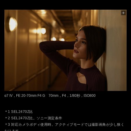
α7 IV，FE 20-70mm F4 G 70mm，F4，1/80秒，ISO800
＊1 SEL2470Z比
＊2 SEL2470Z比。ソニー測定条件
＊3 対応カメラボディ使用時。アクティブモードでは撮影画角が少し狭く
なります