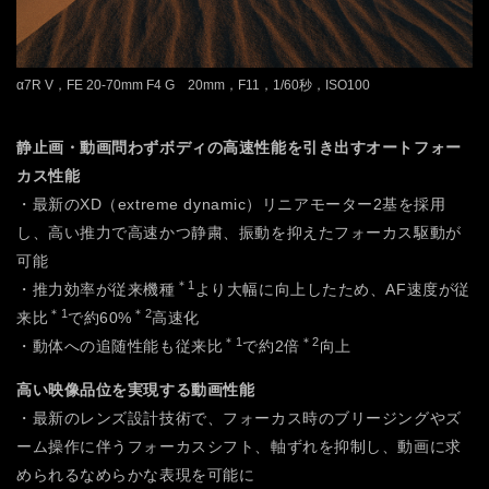
α7R V，FE 20-70mm F4 G 20mm，F11，1/60秒，ISO100
静止画・動画問わずボディの高速性能を引き出すオートフォー
カス性能
・最新のXD（extreme dynamic）リニアモーター2基を採用
し、高い推力で高速かつ静粛、振動を抑えたフォーカス駆動が
可能
＊1
・推力効率が従来機種
より大幅に向上したため、AF速度が従
＊1
＊2
来比
で約60%
高速化
＊1
＊2
・動体への追随性能も従来比
で約2倍
向上
高い映像品位を実現する動画性能
・最新のレンズ設計技術で、フォーカス時のブリージングやズ
ーム操作に伴うフォーカスシフト、軸ずれを抑制し、動画に求
められるなめらかな表現を可能に