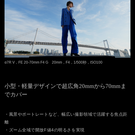
α7R V，FE 20-70mm F4 G 20mm，F4，1/500秒，ISO100
小型・軽量デザインで超広角20mmから70mmま
でカバー
・風景やポートレートなど、幅広い撮影領域で活躍する焦点距
離
・ズーム全域で開放F値4の明るさを実現