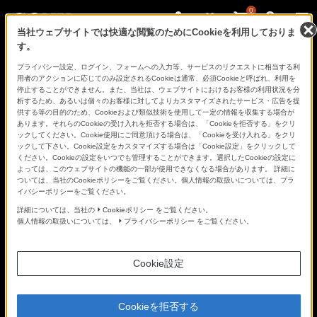
0
当社ウェブサイトでは快適な閲覧のためにCookieを利用しておりま
す。
さ
Facebook
Twitter
プライバシー設定、ログイン、フォームへの入力等、サービスのリクエストに相当する利
あ、
用者のアクションに応じてのみ設定されるCookieは通常、必須Cookieと呼ばれ、利用を
見
停止することができません。また、当社は、ウェブサイトにおけるお客様の利用状況を分
た
析するため、あるいは個々のお客様に対してよりカスタマイズされたサービス・広告を提
こ
供する等の目的のため、Cookieおよび類似技術を使用して一定の情報を収集する場合が
と
あります。それらのCookieの受け入れを拒否する場合は、「Cookieを拒否する」をクリ
の
ックしてください。Cookie使用にご同意頂ける場合は、「Cookieを受け入れる」をクリ
な
ックして下さい。Cookie設定をカスタマイズする場合は「Cookie設定」をクリックして
い
ください。Cookieの設定をいつでも管理することができます。選択したCookieの設定に
世
よっては、このウェブサイトの機能の一部が使用できなくなる場合があります。 詳細に
界
ついては、当社のCookieポリシーをご覧ください。個人情報の取扱いについては、プラ
へ。
イバシーポリシーをご覧ください。
α
Universe
詳細については、当社の
Cookieポリシー
をご覧ください。
個人情報の取扱いについては、
プライバシーポリシー
をご覧ください。
Cookie設定
Cookieを拒否する