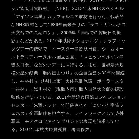
7年「アメリカ皆既日食取材」(NHK)、2016年「インドネ
シア皆既日食取材」（NHK)、2013年末NHKスペシャル
「アイソン彗星」カリフォルニア取材を行った。代表的
なNHK取材として1989年南米チリの「ラス・カンパナス
天文台での長期ロケ」、2003年「南極での皆既日食撮
影」などがある。2010年以降ナショナルジオグラフィッ
クツアーの依頼で「イースター島皆既日食」や「西オー
ストラリアバーヌルル国立公園」「スピッツベルゲン島
皆既日食」などのツアーに同行する。また、世界最大規
模の星の祭典「胎内星まつり」の企画運営を36年間継続
し、神林村立（現村上市）天体観測施設「ポーラースタ
ー神林」、黒川村立（現胎内市）胎内自然天文館の建設
監修を行なっている。2011年新潟市国際コンベンション
センター「朱鷺メッセ」で開催された「にいがた宇宙フ
ェスタ」企画制作を担当する。ライフワークとして赤外
写真、モノクロファインプリントの表現を追求してい
る。2004年環境大臣賞受賞。著書多数。