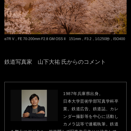
α7R V，FE 70-200mm F2.8 GM OSS II 151mm，F3.2，1/1250秒，ISO400
鉄道写真家 山下大祐 氏からのコメント
1987年兵庫県出身。
日本大学芸術学部写真学科卒
業。鉄道広告、鉄道誌、カレ
ンダー撮影等を中心に活動し
カメラ誌等で連載執筆。鉄道