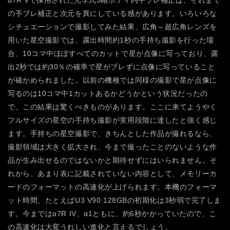
の手ブレ補正と次元を異にしている感があります。いろいろな
シチュエーションで撮影してみた結果、広角～超広角レンズを
用いた星空撮影では、露出時間約1秒の手持ち撮影を行った場
合、10コマ中ほぼすべてのカットで星が点像に写っており、露
出2秒では約30％の確率で星がブレずに点像に写っていること
が確かめられました。以前の機種では同様の撮影で星が点像に
写るのは10コマ中1カットあるかどうかという状況だったの
で、この結果は驚くべきものがあります。ここに来てようやく
フルサイズの星空の手持ち撮影が実用段階に達したと強く感じ
ます。手持ちの星空撮影で、きちんとした作品が撮れるなら、
撮影領域は大きく拡大され、今まで撮ったことのないような作
品が生み出せるのではないかと期待せずにはいられません。そ
れから、あまり表に記載されていない内容として、メモリーカ
ードのフォーマットの高速化が上げられます。本機のフォーマ
ット時間、たとえばU3 V90 128GBの初期化は3秒弱で完了しま
す。今まではα7R IV、α1ともに、約6秒かかっていたので、こ
の高速化は大変うれしい進化と言えるでしょう。