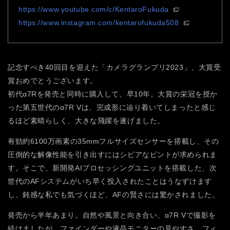
https://www.youtube.com/c/KentaroFukuda
https://www.instagram.com/kentarofukuda508
記念すべき40回目を迎えた「カメラグランプリ2023」、大賞受
賞おめでとうございます。
初代α7Rを発売と同時に購入して、早10年。大賞の栄冠を授か
った第五世代のα7R Vは、完成形に辿り着いてしまったと感じ
るほど素晴らしく、大きな飛躍を遂げました。
有効約6100万画素の35mmフルサイズセンサーを搭載し、その
圧倒的な解像性能を引き出すにはシビアなピントが求められま
す。そこで、新開発AIプロセッシングユニットを搭載した、次
世代のAFシステムがいち早く投入されたことはうなずけます
し、鈍感な私でも気づくほど、AFの賢さには驚かされました。
発売から半年あまり。自然や風景と向き合い、α7R Vで撮影を
続けましたが、ファインダーや液晶モニターの見やすさ、フィ