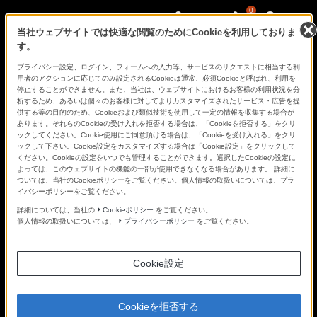
0
当社ウェブサイトでは快適な閲覧のためにCookieを利用しておりま
す。
さ
Facebook
Twitter
プライバシー設定、ログイン、フォームへの入力等、サービスのリクエストに相当する利
あ、
用者のアクションに応じてのみ設定されるCookieは通常、必須Cookieと呼ばれ、利用を
見
停止することができません。また、当社は、ウェブサイトにおけるお客様の利用状況を分
た
析するため、あるいは個々のお客様に対してよりカスタマイズされたサービス・広告を提
こ
供する等の目的のため、Cookieおよび類似技術を使用して一定の情報を収集する場合が
と
あります。それらのCookieの受け入れを拒否する場合は、「Cookieを拒否する」をクリ
の
ックしてください。Cookie使用にご同意頂ける場合は、「Cookieを受け入れる」をクリ
な
ックして下さい。Cookie設定をカスタマイズする場合は「Cookie設定」をクリックして
い
ください。Cookieの設定をいつでも管理することができます。選択したCookieの設定に
世
よっては、このウェブサイトの機能の一部が使用できなくなる場合があります。 詳細に
界
ついては、当社のCookieポリシーをご覧ください。個人情報の取扱いについては、プラ
へ。
イバシーポリシーをご覧ください。
α
Universe
詳細については、当社の
Cookieポリシー
をご覧ください。
個人情報の取扱いについては、
プライバシーポリシー
をご覧ください。
Cookie設定
Cookieを拒否する