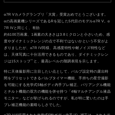
α7R Vカメラグランプリ「大賞」受賞おめでとうございます。
αの高画素機シリーズであるRを冠した5代目のモデルα7R V。α
7R IVと同じく、有効
約6100万画素、1画素の大きさは3.8ミクロンと小さいため、感
度やダイナミックレンジの点で不利ではないかという不安がよ
ぎりましたが、α7R IV同様、高感度特性や耐ノイズ特性など
は、天体写真に十分活用できるものであり、ダイナミックレン
＊
ジは15ストップ
と、最高レベルの階調表現を示します。
特に天体撮影用に注目したい点として、バルブ設定時の露出時
間をプリセットできるバルブタイマー機能、手持ちの星空撮影
を可能にする光学式5軸ボディ内手ブレ補正、バリアングル機能
とチルト機能の双方の機能を併せ持つ「4軸マルチアングル液晶
モニター」などが挙げられるのですが、私が特に驚いたのは手
ブレ補正機能の素晴らしさでした。
α7R Vで採用された光学式5軸ボディ内手ブレ補正は、それまで