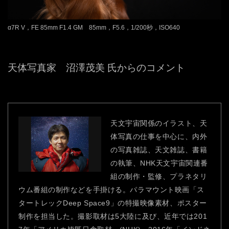
α7R V，FE 85mm F1.4 GM 85mm，F5.6，1/200秒，ISO640
天体写真家 沼澤茂美 氏からのコメント
天文宇宙関係のイラスト、天
体写真の仕事を中心に、内外
の写真雑誌、天文雑誌、書籍
の執筆、NHK天文宇宙関連番
組の制作・監修、プラネタリ
ウム番組の制作などを手掛ける。パラマウント映画「ス
タートレックDeep Space9」の特撮映像素材、ポスター
制作を担当した。撮影取材は5大陸に及び、近年では201