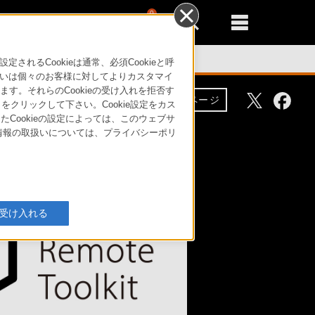
0
新規登録
るともっと便利に
るCookieは通常、必須Cookieと呼
いは個々のお客様に対してよりカスタマイ
す。それらのCookieの受け入れを拒否す
Facebo
Twitter
リンク
α製品ページ
」をクリックして下さい。Cookie設定をカス
たCookieの設定によっては、このウェブサ
人情報の取扱いについては、プライバシーポリ
eを受け入れる