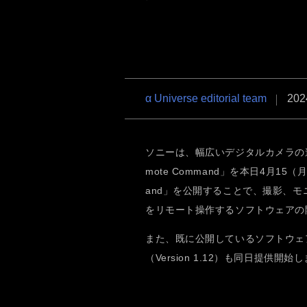
RX1R III
α6700
VLOG
α7R VI
α7 V
α7C Se
α Universe editorial team
202
ソニーは、幅広いデジタルカメラの遠
mote Command」を本日4月15（
RX1R III
α6700
VLOG
and」を公開することで、撮影、
をリモート操作するソフトウェアの
また、既に公開しているソフトウェア開
（Version 1.12）も同日提供開始