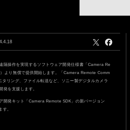
CAM
NEW generation
ries
心にふれた一瞬、この想いを
そのまま、未来へ。
4.4.18
隔操作を実現するソフトウェア開発仕様書「Camera Re
月）より無償で提供開始します。「Camera Remote Comm
CAM
NEW generation
モニタリング、ファイル転送など、ソニー製デジタルカメラ
開発を支援します。
発キット「Camera Remote SDK」の新バージョン
します。