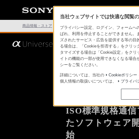
た
こ
と
当社ウェブサイトでは快適な閲覧のた
の
な
商品情報・ストア
デジタル一眼カメラ α
α Universe
い
プライバシー設定、ログイン、フォームへの入
世
ばれ、利用を停止することができません。
界
ズされたサービス・広告を提供する等の目的の
へ。
さ
ホーム
WH
る場合は、「Cookieを拒否する」をクリッ
α
あ、
Universe
見
タマイズする場合は「Cookie設定」をク
た
イトの機能の一部が使用できなくなる場合が
こ
シーをご覧ください。
この挑戦は、次の表現のため
α1 II
G Mast
と
に。
の
詳細については、当社の
Cookieポリシー
な
個人情報の取扱いについては、
プライバ
い
幅広いデジタル
世
界
実現する
へ。
α
Universe
ISO標準規格通
α7R VI
α7 V
α7C Se
たソフトウェア
この挑戦は、次の表現のため
α1 II
G Mast
に。
始