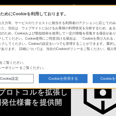
My Sonyに
サインイン
サインインす
めにCookieを利用しております。
力等、サービスのリクエストに相当する利用者のアクションに応じてのみ設定され
また、当社は、ウェブサイトにおけるお客様の利用状況を分析するため、ある
ため、Cookieおよび類似技術を使用して一定の情報を収集する場合がありま
AT’S NEW
PROFESSIONAL
CONTENTS
関連
クしてください。Cookie使用にご同意頂ける場合は、「Cookieを受け入れる
リックしてください。Cookieの設定をいつでも管理することができます。選択し
あります。 詳細については、当社のCookieポリシーをご覧ください。個
er
CinemaLine
をご覧ください。
シーポリシー
をご覧ください。
カメラの遠隔操作を
Cookie設定
Cookieを拒否する
Cooki
信プロトコルを拡張し
ries
心にふれた一瞬、この想いを
そのまま、未来へ。
開発仕様書を提供開
er
CinemaLine