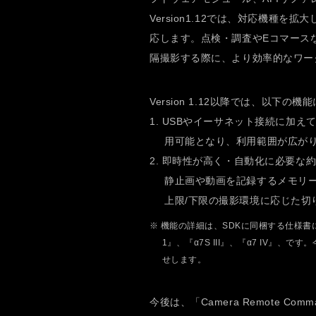
Version1.12では、対応機種を
応します。点検・調査やEコマース
隔撮影する際に、より効率的なワー
Version 1.12以降では、以下の
1. USBやイーサネット接続に加え
用可能となり、利用範囲が広が
2. 即時性が高く・自動化に必要な約
静止画や動画を記録するメモリー
上限/下限の撮影環境に応じた切
※ 機能の詳細は、SDKに同梱する仕様
1』、『α7S III』、『α7 IV』
せします。
今後は、「Camera Remote Com