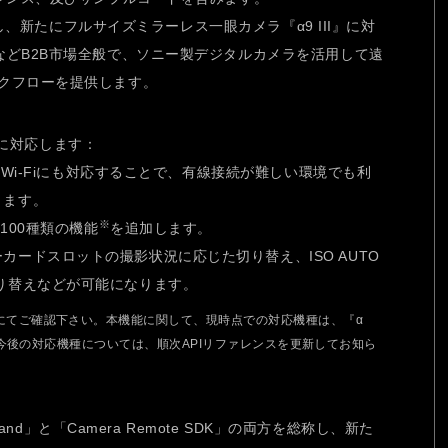
拡大し、新たにフルサイズミラーレス一眼カメラ『α9 III』に対
などB2B市場全般で、ソニー製デジタルカメラを活用して遠
クフローを提供します。
機能に対応します：
てWi-Fiにも対応することで、有線接続が難しい環境でも利
ります。
※
100種類の機能
を追加します。
カードスロットの撮影状況に応じた切り替え、ISO AUTO
り替えなどが可能になります。
書にてご確認下さい。本機能に関して、現時点での対応機種は、『α
、です。今後の対応機種については、順次APIリファレンスを更新してお知ら
mand」と「Camera Remote SDK」の両方を総称し、新た