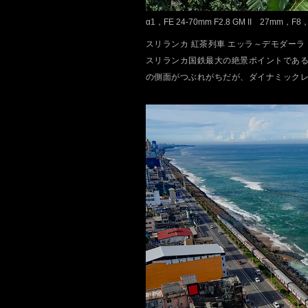
α1，FE 24-70mm F2.8 GM II 27mm，F8
スリランカ 紅茶列車 エッラ～デモダーラ
スリランカ国鉄最大の絶景ポイントであ
の側面がつぶれがちだが、ダイナミックレ