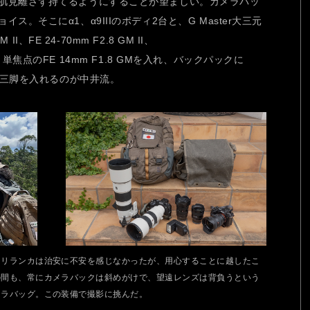
肌見離さず持てるようにすることが望ましい。カメラバッ
。そこにα1、α9IIIのボディ2台と、G Master大三元
II、FE 24-70mm F2.8 GM II、
 II）と単焦点のFE 14mm F1.8 GMを入れ、バックパックに
 OSSと三脚を入れるのが中井流。
スリランカは治安に不安を感じなかったが、用心することに越したこ
の間も、常にカメラバックは斜めがけで、望遠レンズは背負うという
メラバッグ。この装備で撮影に挑んだ。