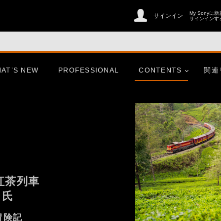
My Sonyに
サインイン
サインインす
AT’S NEW
PROFESSIONAL
CONTENTS
関連
紅茶列車
 氏
er
CinemaLine
冒険記