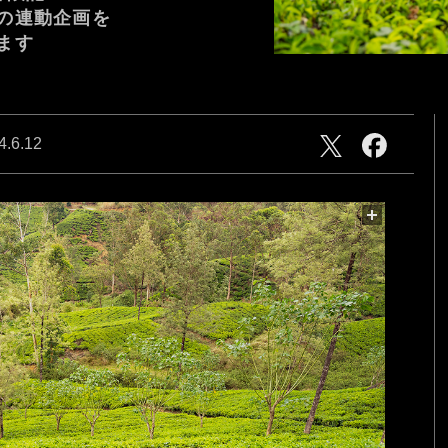
の連動企画を
ます
ries
心にふれた一瞬、この想いを
そのまま、未来へ。
4.6.12
CAM
NEW generation