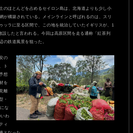
土のほとんどを占めるセイロン島は、北海道よりも少し小
鉄道網が構築されている。メインラインと呼ばれるのは、スリ
ゥッラに至る区間で、この地を統治していたイギリスが、1
に敷設したと言われる。今回は高原区間を走る通称「紅茶列
辺の鉄道風景を狙った。
安の
、ト
予想
材を
見離
型・
型にな
のいわ
ティ
棒となった。