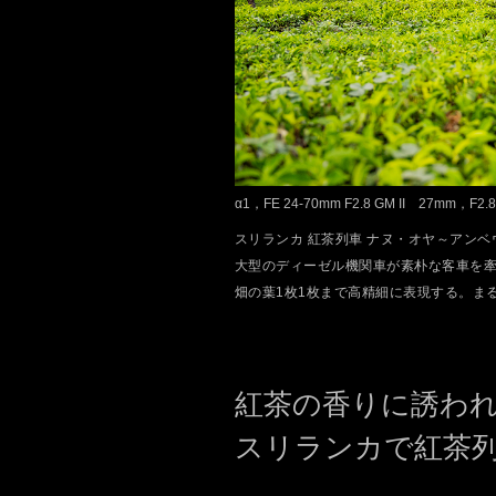
α1，FE 24-70mm F2.8 GM II 27mm，F2
スリランカ 紅茶列車 ナヌ・オヤ～アンベ
大型のディーゼル機関車が素朴な客車を牽
畑の葉1枚1枚まで高精細に表現する。ま
紅茶の香りに誘わ
スリランカで紅茶