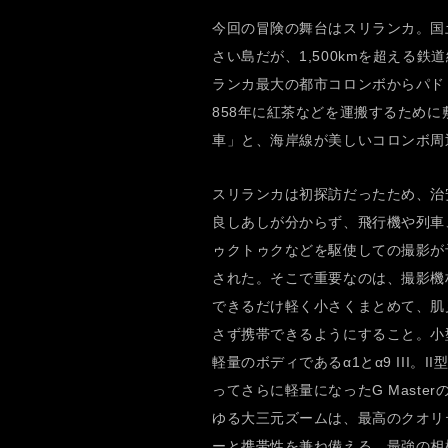
今回の冒険の舞台はスリランカ。国
さい島だが、1,500kmを超える
ランカ最大の都市コロンボからパド
858年に紅茶などを運搬するため
車」と、海岸線が美しいコロンボ周
スリランカは初探訪だったため、治
良しあしが分からず、飛行機や列車
ゥクトゥクなどを駆使しての撮影が
された。そこで重要なのは、撮影機
できるだけ軽く小さくまとめて、肌
さず携帯できるようにすること。小
軽量のボディであるα1とα9 III。II
ってさらに軽量になったG Master
ゆる大三元ズームは、最高のクオリ
ーと携帯性を兼ね備える、最強の相