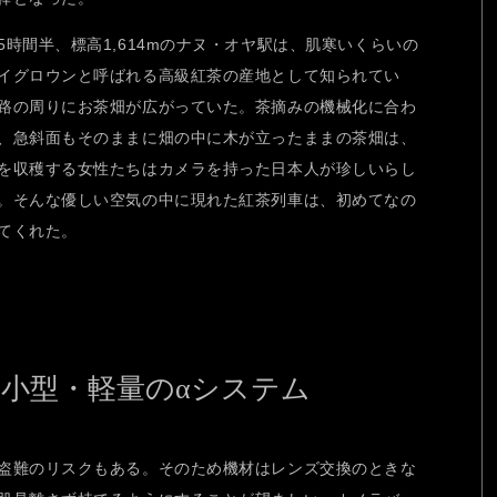
時間半、標高1,614mのナヌ・オヤ駅は、肌寒いくらいの
イグロウンと呼ばれる高級紅茶の産地として知られてい
路の周りにお茶畑が広がっていた。茶摘みの機械化に合わ
、急斜面もそのままに畑の中に木が立ったままの茶畑は、
を収穫する女性たちはカメラを持った日本人が珍しいらし
。そんな優しい空気の中に現れた紅茶列車は、初めてなの
せてくれた。
小型・軽量のαシステム
盗難のリスクもある。そのため機材はレンズ交換のときな