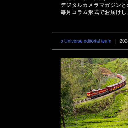
デジタルカメラマガジンと
毎月コラム形式でお届けし
α7R VI
α7 V
α7C Se
α Universe editorial team
202
RX1R III
α6700
VLOG