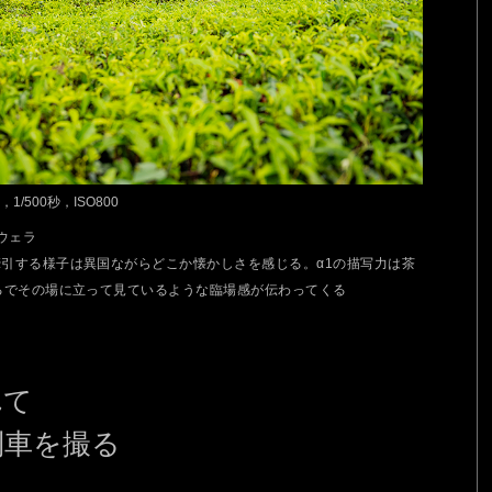
.8，1/500秒，ISO800
ウェラ
引する様子は異国ながらどこか懐かしさを感じる。α1の描写力は茶
るでその場に立って見ているような臨場感が伝わってくる
れて
列車を撮る