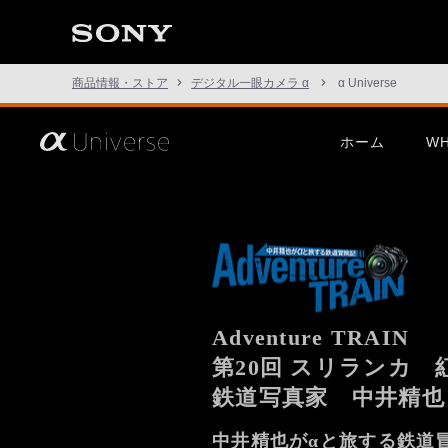
商品情報・ストア
デジタル一眼カメラ α
α Universe
さ
ホーム
WH
あ、
見
た
こ
と
の
な
い
世
界
へ。
α
Adventure TRAIN
Universe
第20回 スリランカ 
鉄道写真家 中井精也
この挑戦は、次の表現のため
α1 II
G Mast
に。
中井精也がαと旅する鉄道