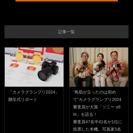
記事一覧
「カメラグランプリ2024」
“鳥肌が立ったのは初め
贈呈式リポート
て”カメラグランプリ2024
審査員が大賞「ソニー α9
III」を語る！
審査員47名中41名が1位に
投票した本機。写真家3名