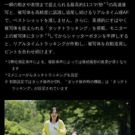
＊1
一瞬の動きや表情まで捉えられる最高約11コマ/秒
の高速連
写と、被写体を高精度に認識し追尾し続けるリアルタイム瞳AF
で、ベストショットを逃しません。さらに、直感的にすばやく
被写体を捉えられる「タッチトラッキング」を搭載。モニター
＊2
上の被写体にタッチ
してからシャッターボタンを半押しする
と、リアルタイムトラッキングが作動し、被写体を自動追尾し
ピントを合わせ続けます。
＊1弊社測定条件による。撮影条件によっては連続撮影の速度が遅くなり
ます
＊2メニューからタッチトラッキングを設定
※ 初期設定ではタッチ操作がON、「タッチ操作時の機能」は「タッチト
ラッキング」が設定されています