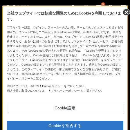
0
当社ウェブサイトでは快適な閲覧のためにCookieを利用しておりま
す。
さ
Facebook
Twitter
プライバシー設定、ログイン、フォームへの入力等、サービスのリクエストに相当する利
あ、
用者のアクションに応じてのみ設定されるCookieは通常、必須Cookieと呼ばれ、利用を
見
停止することができません。また、当社は、ウェブサイトにおけるお客様の利用状況を分
た
析するため、あるいは個々のお客様に対してよりカスタマイズされたサービス・広告を提
こ
供する等の目的のため、Cookieおよび類似技術を使用して一定の情報を収集する場合が
と
あります。それらのCookieの受け入れを拒否する場合は、「Cookieを拒否する」をクリ
の
ックしてください。Cookie使用にご同意頂ける場合は、「Cookieを受け入れる」をクリ
な
ックして下さい。Cookie設定をカスタマイズする場合は「Cookie設定」をクリックして
い
ください。Cookieの設定をいつでも管理することができます。選択したCookieの設定に
世
よっては、このウェブサイトの機能の一部が使用できなくなる場合があります。 詳細に
界
ついては、当社のCookieポリシーをご覧ください。個人情報の取扱いについては、プラ
へ。
イバシーポリシーをご覧ください。
α
Universe
詳細については、当社の
Cookieポリシー
をご覧ください。
個人情報の取扱いについては、
プライバシーポリシー
をご覧ください。
Cookie設定
Cookieを拒否する