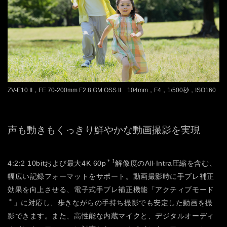
ZV-E10 II，FE 70-200mm F2.8 GM OSS II 104mm，F4，1/500秒，ISO160
声も動きもくっきり鮮やかな動画撮影を実現
＊1
4:2:2 10bitおよび最大4K 60p
解像度のAll-Intra圧縮を含む、
幅広い記録フォーマットをサポート。動画撮影時に手ブレ補正
効果を向上させる、電子式手ブレ補正機能「アクティブモード
＊
」に対応し、歩きながらの手持ち撮影でも安定した動画を撮
影できます。また、高性能な内蔵マイクと、デジタルオーディ