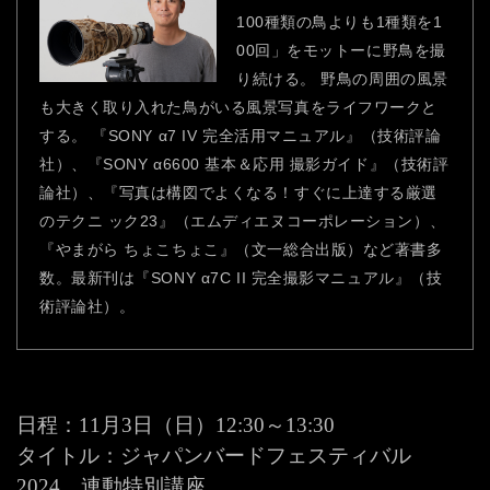
100種類の鳥よりも1種類を1
00回」をモットーに野鳥を撮
り続ける。 野鳥の周囲の風景
も大きく取り入れた鳥がいる風景写真をライフワークと
する。 『SONY α7 IV 完全活用マニュアル』（技術評論
社）、『SONY α6600 基本＆応用 撮影ガイド』（技術評
論社）、『写真は構図でよくなる！すぐに上達する厳選
のテクニ ック23』（エムディエヌコーポレーション）、
『やまがら ちょこちょこ』（文一総合出版）など著書多
数。最新刊は『SONY α7C II 完全撮影マニュアル』（技
術評論社）。
日程：11月3日（日）12:30～13:30
タイトル：ジャパンバードフェスティバル
2024 連動特別講座