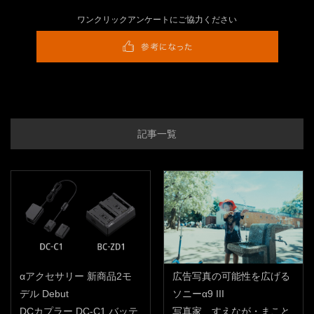
ワンクリックアンケートにご協力ください
記事一覧
αアクセサリー 新商品2モ
広告写真の可能性を広げる
デル Debut
ソニーα9 III
DCカプラー DC-C1 バッテ
写真家 すえなが・まこと