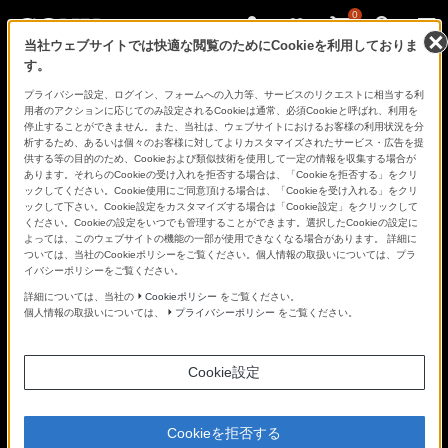
0
当社ウェブサイトでは快適な閲覧のためにCookieを利用しておりま
す。
さ
Facebook
Twitter
プライバシー設定、ログイン、フォームへの入力等、サービスのリクエストに相当する利
あ、
用者のアクションに応じてのみ設定されるCookieは通常、必須Cookieと呼ばれ、利用を
見
停止することができません。また、当社は、ウェブサイトにおけるお客様の利用状況を分
た
析するため、あるいは個々のお客様に対してよりカスタマイズされたサービス・広告を提
こ
供する等の目的のため、Cookieおよび類似技術を使用して一定の情報を収集する場合が
と
あります。それらのCookieの受け入れを拒否する場合は、「Cookieを拒否する」をクリ
の
ックしてください。Cookie使用にご同意頂ける場合は、「Cookieを受け入れる」をクリ
な
ックして下さい。Cookie設定をカスタマイズする場合は「Cookie設定」をクリックして
い
ください。Cookieの設定をいつでも管理することができます。選択したCookieの設定に
世
よっては、このウェブサイトの機能の一部が使用できなくなる場合があります。 詳細に
界
ついては、当社のCookieポリシーをご覧ください。個人情報の取扱いについては、プラ
へ。
イバシーポリシーをご覧ください。
α
Universe
詳細については、当社の
Cookieポリシー
をご覧ください。
個人情報の取扱いについては、
プライバシーポリシー
をご覧ください。
Cookie設定
Cookieを拒否する