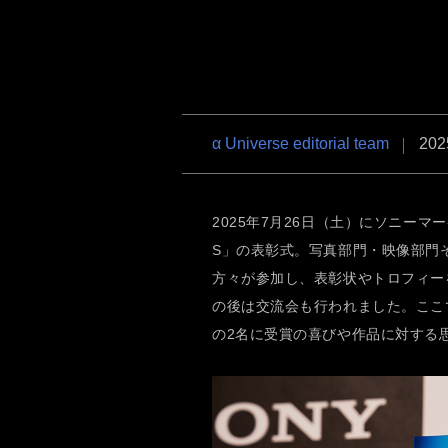
RX1R III
α6700
VLOG
α7R VI
α7 V
α7C Se
α Universe editorial team
202
2025年7月26日（土）にソニーマー
S」の表彰式。写真部門・映像部門
RX1R III
α6700
VLOG
方々が参加し、表彰状やトロフィー
の後は交流会も行われました。ここ
の2名に受賞の喜びや作品に対する