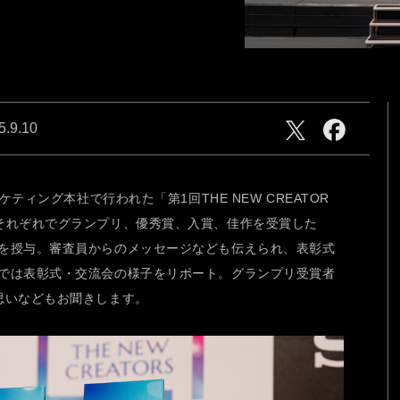
CAM
NEW generation
ries
心にふれた一瞬、この想いを
そのまま、未来へ。
5.9.10
ケティング本社で行われた「第1回THE NEW CREATOR
それぞれでグランプリ、優秀賞、入賞、佳作を受賞した
CAM
NEW generation
を授与。審査員からのメッセージなども伝えられ、表彰式
では表彰式・交流会の様子をリポート。グランプリ受賞者
思いなどもお聞きします。