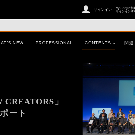
My Sonyに
サインイン
サインインす
AT’S NEW
PROFESSIONAL
CONTENTS
関連
er
CinemaLine
 CREATORS」
リポート
ries
心にふれた一瞬、この想いを
そのまま、未来へ。
er
CinemaLine