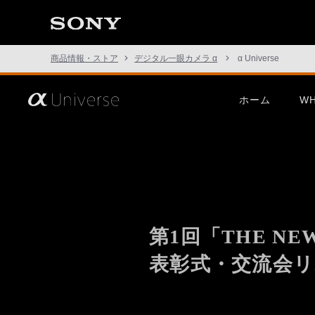
た
こ
と
の
な
商品情報・ストア
デジタル一眼カメラ α
α Universe
い
世
界
へ。
さ
ホーム
WH
α
あ、
Universe
見
た
こ
この挑戦は、次の表現のため
α1 II
G Mast
と
に。
の
な
い
世
界
へ。
第1回「THE NEW
α
Universe
表彰式・交流会
α7R VI
α7 V
α7C Se
この挑戦は、次の表現のため
α1 II
G Mast
に。