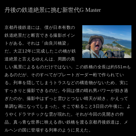
丹後の鉄道絶景に挑む新世代G Master
京都丹後鉄道には、僕が日本有数の
鉄道絶景だと断言できる撮影ポイン
トがある。それは「由良川橋梁」
だ。大正12年に完成したこの橋が鉄
道絶景と言えるゆえんは、周囲の美
しい風景によるものだけではない。この鉄橋の全長は約551mも
あるのだが、そのすべてがプレートガーダー桁で作られてい
る。列車を隠してしまうトラスなどの構造物がないため、実に
すっきりと撮影できるのだ。今回は僕の晴れ男パワーが効き過
ぎたのか、撮影中はずっと雲ひとつない晴天が続き、かえって
単調な画になってしまった。そこで粘ること3日目の午後に、よ
うやくドラマチックな雲が現れた。それが今回の見開きの作
品。真っ青な世界に映える赤い鉄橋を渡る京都丹後鉄道は、メ
ルヘンの国に登場する列車のように見えた。