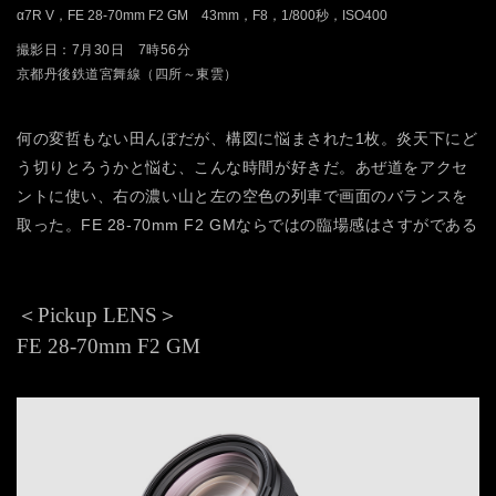
α7R V，FE 28-70mm F2 GM 43mm，F8，1/800秒，ISO400
撮影日：7月30日 7時56分
京都丹後鉄道宮舞線（四所～東雲）
何の変哲もない田んぼだが、構図に悩まされた1枚。炎天下にど
う切りとろうかと悩む、こんな時間が好きだ。あぜ道をアクセ
ントに使い、右の濃い山と左の空色の列車で画面のバランスを
取った。FE 28-70mm F2 GMならではの臨場感はさすがである
＜Pickup LENS＞
FE 28-70mm F2 GM