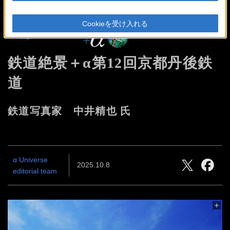
Cookieを受け入れる
鉄道絶景＋α
第12回京都丹後鉄
道
鉄道写真家 中井精也 氏
α Universe
2025.10.8
editorial team