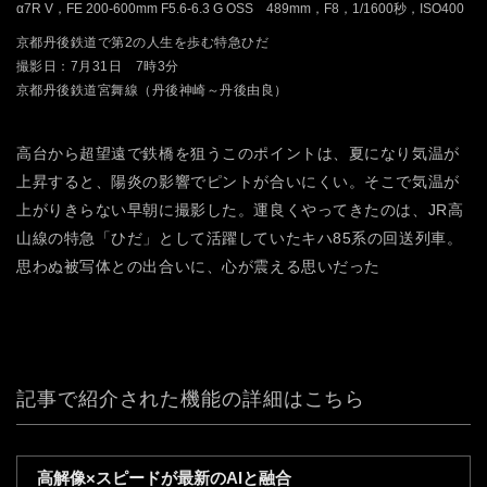
α7R V，FE 200-600mm F5.6-6.3 G OSS 489mm，F8，1/1600秒，ISO400
京都丹後鉄道で第2の人生を歩む特急ひだ
撮影日：7月31日 7時3分
京都丹後鉄道宮舞線（丹後神崎～丹後由良）
高台から超望遠で鉄橋を狙うこのポイントは、夏になり気温が
上昇すると、陽炎の影響でピントが合いにくい。そこで気温が
上がりきらない早朝に撮影した。運良くやってきたのは、JR高
山線の特急「ひだ」として活躍していたキハ85系の回送列車。
思わぬ被写体との出合いに、心が震える思いだった
記事で紹介された機能の詳細はこちら
高解像×スピードが最新のAIと融合