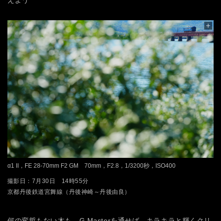
えよう
α1 II，FE 28-70mm F2 GM 70mm，F2.8，1/3200秒，ISO400
撮影日：7月30日 14時55分
京都丹後鉄道宮舞線（丹後神崎～丹後由良）
何の変哲もない木も、G Masterを通せば、キラキラと輝くクリ