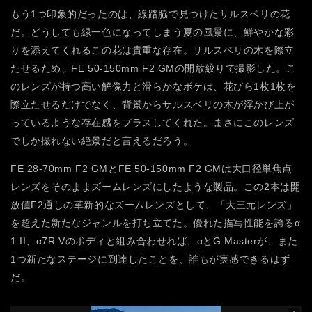
もう1つ印象的だったのは、線路脇で見つけたサルスベリの花
だ。どうしても緑一色になってしまう夏の風景に、鮮やかな彩
りを添えてくれるこの花は貴重な存在。サルスベリの木を際立
たせるため、FE 50-150mm F2 GMの開放絞りで撮影した。こ
のレンズが持つ高い解像力と滑らかなボケは、花びら1枚1枚を
際立たせるだけでなく、背景からサルスベリの木が浮かび上が
っているような存在感をプラスしてくれた。まさにこのレンズ
でしか撮れない絶景だと言えるだろう。
FE 28-70mm F2 GMとFE 50-150mm F2 GMは大口径単焦点
レンズをそのままズームレンズにしたような製品。この2本は開
放値F2通しの革新的なズームレンズとして、「大三元レンズ」
を超えた新たなジャンルを打ち立てた。優れた描写性能を誇るα
1 II、α7R Vのボディと組み合わせれば、αとG Masterが、また
1つ新たなステージに到達したことを、誰もが実感できるはず
だ。