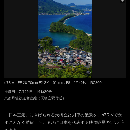
α7R V，FE 28-70mm F2 GM 61mm，F8，1/640秒，ISO800
撮影日：7月29日 16時20分
京都丹後鉄道宮豊線（天橋立駅付近）
「日本三景」に挙げられる天橋立と列車の絶景を、α7R Vで余
すことなく描写した。まさに日本を代表する鉄道絶景の1つと言