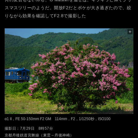
スマスツリーのようだ。開放F2だとボケが大き過ぎたので、絞
りながら効果を確認してF2.8で撮影した
α1 II，FE 50-150mm F2 GM 114mm，F2，1/1250秒，ISO100
撮影日：7月29日 8時57分
京都丹後鉄道宮舞線（東雲～丹後神崎）