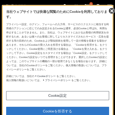
0
当社ウェブサイトでは快適な閲覧のためにCookieを利用しておりま
す。
さ
Facebook
Twitter
プライバシー設定、ログイン、フォームへの入力等、サービスのリクエストに相当する利
あ、
用者のアクションに応じてのみ設定されるCookieは通常、必須Cookieと呼ばれ、利用を
見
停止することができません。また、当社は、ウェブサイトにおけるお客様の利用状況を分
た
析するため、あるいは個々のお客様に対してよりカスタマイズされたサービス・広告を提
こ
供する等の目的のため、Cookieおよび類似技術を使用して一定の情報を収集する場合が
と
あります。それらのCookieの受け入れを拒否する場合は、「Cookieを拒否する」をクリ
の
ックしてください。Cookie使用にご同意頂ける場合は、「Cookieを受け入れる」をクリ
な
ックして下さい。Cookie設定をカスタマイズする場合は「Cookie設定」をクリックして
い
ください。Cookieの設定をいつでも管理することができます。選択したCookieの設定に
世
よっては、このウェブサイトの機能の一部が使用できなくなる場合があります。 詳細に
界
ついては、当社のCookieポリシーをご覧ください。個人情報の取扱いについては、プラ
へ。
イバシーポリシーをご覧ください。
α
Universe
詳細については、当社の
Cookieポリシー
をご覧ください。
個人情報の取扱いについては、
プライバシーポリシー
をご覧ください。
Cookie設定
Cookieを拒否する