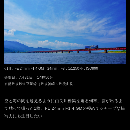
α1 II，FE 24mm F1.4 GM 24mm，F8，1/1250秒，ISO800
撮影日：7月31日 14時56分
京都丹後鉄道宮舞線（丹後神崎～丹後由良）
空と海の間を越えるように由良川橋梁を走る列車。雲が出るま
で粘って撮った1枚。FE 24mm F1.4 GMの極めてシャープな描
写力にも注目したい