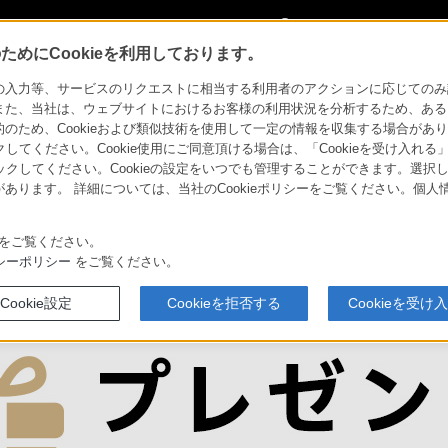
My Sonyに
サインイン
サインインす
めにCookieを利用しております。
念品に。My Sonyオリジナルアイテムプレゼントキャンペーン
力等、サービスのリクエストに相当する利用者のアクションに応じてのみ設定され
また、当社は、ウェブサイトにおけるお客様の利用状況を分析するため、ある
ため、Cookieおよび類似技術を使用して一定の情報を収集する場合がありま
クしてください。Cookie使用にご同意頂ける場合は、「Cookieを受け入れる
リックしてください。Cookieの設定をいつでも管理することができます。選択し
あります。 詳細については、当社のCookieポリシーをご覧ください。個
をご覧ください。
シーポリシー
をご覧ください。
Cookie設定
Cookieを拒否する
Cookieを受け