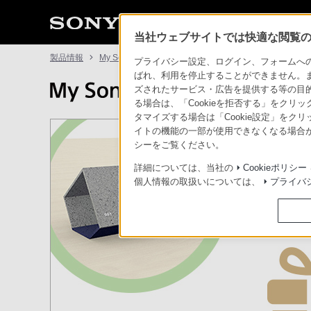
当社ウェブサイトでは快適な閲覧のた
製品情報
My Sony
ソニーストアの旧制服が、世界にひとつの記
プライバシー設定、ログイン、フォームへの入
ばれ、利用を停止することができません。
ズされたサービス・広告を提供する等の目的の
る場合は、「Cookieを拒否する」をクリッ
タマイズする場合は「Cookie設定」をク
イトの機能の一部が使用できなくなる場合が
シーをご覧ください。
詳細については、当社の
Cookieポリシー
個人情報の取扱いについては、
プライバ