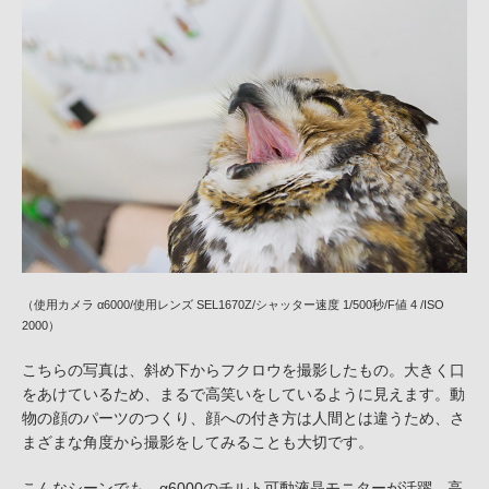
（使用カメラ α6000/使用レンズ SEL1670Z/シャッター速度 1/500秒/F値 4 /ISO
2000）
こちらの写真は、斜め下からフクロウを撮影したもの。大きく口
をあけているため、まるで高笑いをしているように見えます。動
物の顔のパーツのつくり、顔への付き方は人間とは違うため、さ
まざまな角度から撮影をしてみることも大切です。
こんなシーンでも、α6000のチルト可動液晶モニターが活躍。高