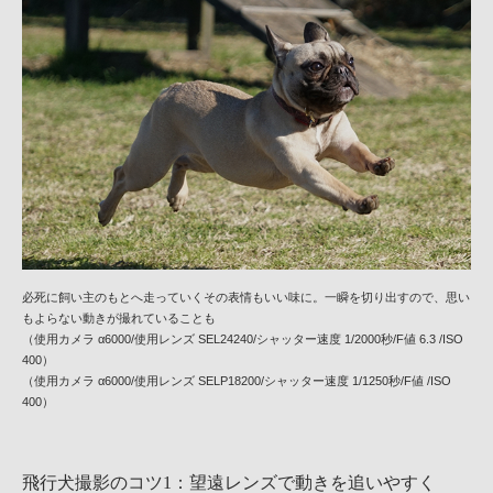
必死に飼い主のもとへ走っていくその表情もいい味に。一瞬を切り出すので、思い
もよらない動きが撮れていることも
（使用カメラ α6000/使用レンズ SEL24240/シャッター速度 1/2000秒/F値 6.3 /ISO
400）
（使用カメラ α6000/使用レンズ SELP18200/シャッター速度 1/1250秒/F値 /ISO
400）
飛行犬撮影のコツ1：望遠レンズで動きを追いやすく