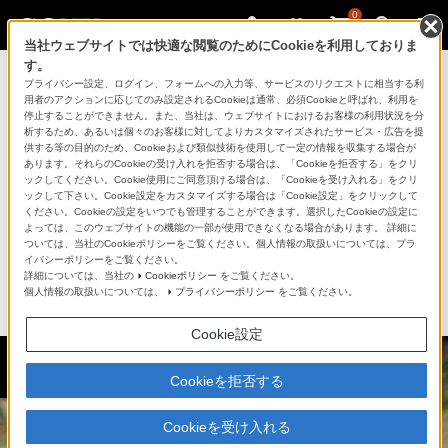
0
当社ウェブサイトでは快適な閲覧のためにCookieを利用しておりま
す。
プライバシー設定、ログイン、フォームへの入力等、サービスのリクエストに相当する利
用者のアクションに応じてのみ設定されるCookieは通常、必須Cookieと呼ばれ、利用を
停止することができません。また、当社は、ウェブサイトにおけるお客様の利用状況を分
析するため、あるいは個々のお客様に対してよりカスタマイズされたサービス・広告を提
供する等の目的のため、Cookieおよび類似技術を使用して一定の情報を収集する場合が
あります。それらのCookieの受け入れを拒否する場合は、「Cookieを拒否する」をクリ
ックしてください。Cookie使用にご同意頂ける場合は、「Cookieを受け入れる」をクリ
ックして下さい。Cookie設定をカスタマイズする場合は「Cookie設定」をクリックして
>
月刊大人のソニーについて
ください。Cookieの設定をいつでも管理することができます。選択したCookieの設定に
よっては、このウェブサイトの機能の一部が使用できなくなる場合があります。 詳細に
ついては、当社のCookieポリシーをご覧ください。個人情報の取扱いについては、プラ
イバシーポリシーをご覧ください。
詳細については、当社の
Cookieポリシー
をご覧ください。
当記事は2015年4月～2016年3月にご紹介したものです。商品がすでに生産完
個人情報の取扱いについては、
プライバシーポリシー
をご覧ください。
了している場合もございます。
Cookie設定
'15 Vol.10
Cookieを拒否する
Cookieを受け入れる