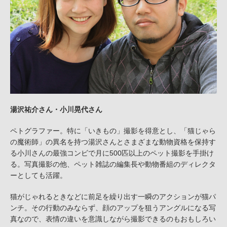
湯沢祐介さん・小川晃代さん
ペトグラファー。特に「いきもの」撮影を得意とし、「猫じゃら
の魔術師」の異名を持つ湯沢さんとさまざまな動物資格を保持す
る小川さんの最強コンビで月に500匹以上のペット撮影を手掛け
る。写真撮影の他、ペット雑誌の編集長や動物番組のディレクタ
ーとしても活躍。
猫がじゃれるときなどに前足を繰り出す一瞬のアクションが猫パ
ンチ。その行動のみならず、顔のアップを狙うアングルになる写
真なので、表情の違いを意識しながら撮影できるのもおもしろい