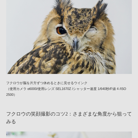
フクロウが脳を片方ずつ休めるときに見せるウインク
（使用カメラ α6000/使用レンズ SEL1670Z /シャッター速度 1/640秒/F値 4 /ISO
2500）
フクロウの笑顔撮影のコツ2：さまざまな角度から狙って
みる