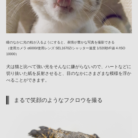
瞳のなかに光の粒が入るようにすると、表情が豊かな写真を撮影できる
（使用カメラ α6000/使用レンズ SEL1670Z/シャッター速度 1/320秒/F値 4 /ISO
10000）
犬は猫と比べて強い光をそんなに嫌がらないので、ハートなどに
切り抜いた紙を反射させると、目のなかにさまざまな模様を浮か
べることができます。
まるで笑顔のようなフクロウを撮る