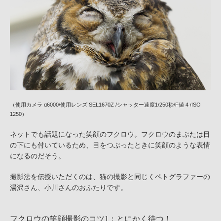
（使用カメラ α6000/使用レンズ SEL1670Z /シャッター速度1/250秒/F値 4 /ISO
1250）
ネットでも話題になった笑顔のフクロウ。フクロウのまぶたは目
の下にも付いているため、目をつぶったときに笑顔のような表情
になるのだそう。
撮影法を伝授いただくのは、猫の撮影と同じくペトグラファーの
湯沢さん、小川さんのおふたりです。
フクロウの笑顔撮影のコツ1：とにかく待つ！