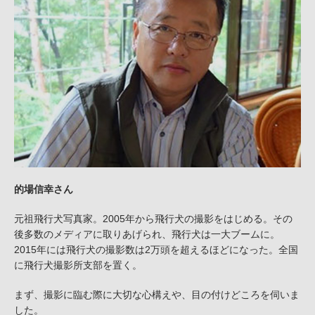
的場信幸さん
元祖飛行犬写真家。2005年から飛行犬の撮影をはじめる。その
後多数のメディアに取りあげられ、飛行犬は一大ブームに。
2015年には飛行犬の撮影数は2万頭を超えるほどになった。全国
に飛行犬撮影所支部を置く。
まず、撮影に臨む際に大切な心構えや、目の付けどころを伺いま
した。