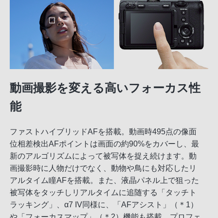
動画撮影を変える高いフォーカス性
能
ファストハイブリッドAFを搭載。動画時495点の像面
位相差検出AFポイントは画面の約90%をカバーし、最
新のアルゴリズムによって被写体を捉え続けます。動
画撮影時に人物だけでなく、動物や鳥にも対応したリ
アルタイム瞳AFを搭載。また、液晶パネル上で狙った
被写体をタッチしリアルタイムに追随する「タッチト
ラッキング」、α7 IV同様に、「AFアシスト」（＊1）
や「フォーカスマップ」（＊2）機能も搭載。プロフェ