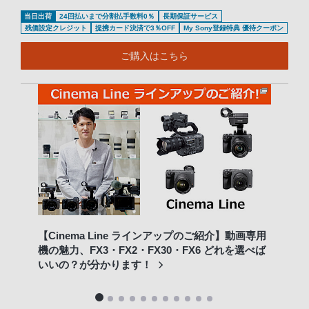
当日出荷
24回払いまで分割払手数料0％
長期保証サービス
残価設定クレジット
提携カード決済で3％OFF
My Sony登録特典 優待クーポン
ご購入はこちら
【Cinema Line ラインアップのご紹介】動画専用
Cin
機の魅力、FX3・FX2・FX30・FX6 どれを選べば
撮り
いいの？が分かります！