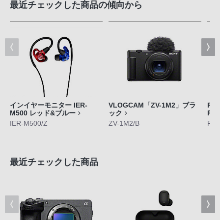
最近チェックした商品の傾向から
インイヤーモニター IER-
VLOGCAM「ZV-1M2」ブラ
RE
M500 レッド&ブルー
ック
Pl
IER-M500/Z
ZV-1M2/B
RNP
最近チェックした商品