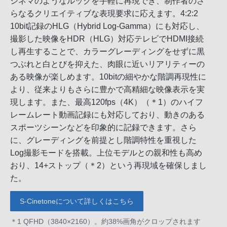
シネマのようなルックを手軽に再現でき、制作者のさ
らなるクリエイティブな表現要求に応えます。4:2:2
10bit記録のHLG（Hybrid Log-Gamma）にも対応し、
撮影した映像をHDR（HLG）対応テレビでHDMI接続
し再生することで、カラーグレーディングをせずに黒
つぶれと白とびを抑えた、肉眼に近いリアリティーの
ある映像が楽しめます。10bitの細やかな階調再現性に
より、従来よりもさらに豊かで高精細な映像表示を実
現します。また、最高120fps（4K）（＊1）のハイフ
レームレート動画記録にも対応しており、動きのある
スポーツシーンなどを印象的に記録できます。さら
に、グレーディングを前提とし階調特性を重視した
Log撮影モードを搭載。上位モデルとの親和性も高め
おり、14+ストップ（＊2）という再現域を確保しまし
た。
S-Cinetoneについて詳しくはこちら
＊1 QFHD（3840×2160）。約38%画角がクロップされます