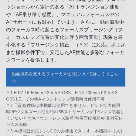
ッショナルから定評のある「AFトランジション速度」
や「AF乗り移り感度」、マニュアルフォーカス中の
AFサポートにも対応しています。さらに、動画撮影中
のフォーカス時に起こるフォーカスブリージング（フ
ォーカスレンズ位置の変化に伴う画角変動）現象を最
小化する「ブリージング補正」（＊3）に対応。さまざ
まな撮影条件下で、安定したAF性能と多彩なフォーカ
スワークを提供します。
動画撮影を変えるフォーカス性能について詳しくはこち
ら
＊1 E PZ 16-50mm F3.5-5.6 OSS、E 18-200mm F3.5-6.3
OSS LE、その他Aマウントレンズ装着時は使用不可
＊2 下記条件時は本機能は使用できません。ピント拡大使用
時/デジタルズーム使用時/USBストリーミング中/レンズ装着し
ていないとき/Aマウントレンズ装着時/像面位相差AF非対応レ
ンズ装着時
＊3 本機能は対応レンズでのみ使用できます。本機能を［入］