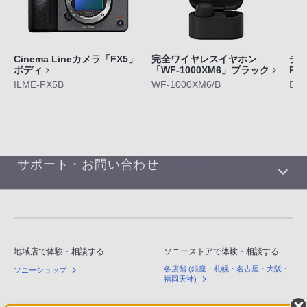
Cinema Lineカメラ「FX5」
完全ワイヤレスイヤホン
デジ
ボディ
「WF-1000XM6」ブラック
RX
ILME-FX5B
WF-1000XM6/B
DS
サポート・お問い合わせ
※法人用サイトにリンクしま
す
地域店で体験・相談する
ソニーストアで体験・相談する
各店舗 (銀座・札幌・名古屋・大阪・
ソニーショップ
福岡天神)