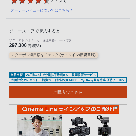
5つの星のうち
件のレビュー
4.7 (43
)
オーナーレビューについてはこちら
ソニーストアで購入すると
ソニーストアはメーカー保証内容
＜3年＞
付き
297,000
円(税込) ～
クーポン適用額をチェック (サインイン/新規登録)
当日出荷
24回払いまで分割払手数料0％
長期保証サービス
残価設定クレジット
提携カード決済で3％OFF
My Sony登録特典 優待クーポン
ご購入はこちら