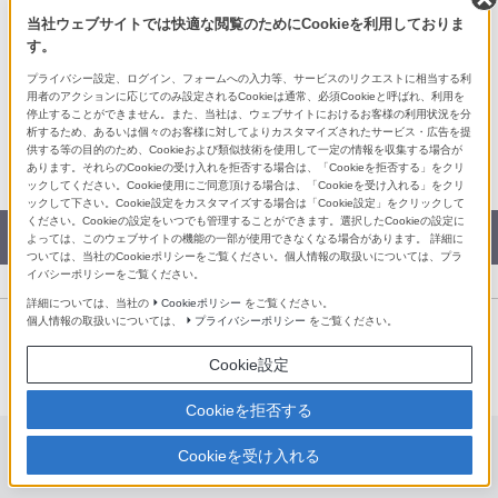
知る・楽しむ
ソニーから最新情報を受け取る
当社ウェブサイトでは快適な閲覧のためにCookieを利用しておりま
す。
My Sony
My Sonyアプリ
製品のサポート登録
YouTube
プライバシー設定、ログイン、フォームへの入力等、サービスのリクエストに相当する利
用者のアクションに応じてのみ設定されるCookieは通常、必須Cookieと呼ばれ、利用を
My Sony メールマガジン
Facebook
停止することができません。また、当社は、ウェブサイトにおけるお客様の利用状況を分
X
析するため、あるいは個々のお客様に対してよりカスタマイズされたサービス・広告を提
供する等の目的のため、Cookieおよび類似技術を使用して一定の情報を収集する場合が
LINE
あります。それらのCookieの受け入れを拒否する場合は、「Cookieを拒否する」をクリ
ックしてください。Cookie使用にご同意頂ける場合は、「Cookieを受け入れる」をクリ
ックして下さい。Cookie設定をカスタマイズする場合は「Cookie設定」をクリックして
ください。Cookieの設定をいつでも管理することができます。選択したCookieの設定に
カタログPDFダウンロード
よっては、このウェブサイトの機能の一部が使用できなくなる場合があります。 詳細に
ついては、当社のCookieポリシーをご覧ください。個人情報の取扱いについては、プラ
イバシーポリシーをご覧ください。
詳細については、当社の
Cookieポリシー
をご覧ください。
個人情報の取扱いについては、
プライバシーポリシー
をご覧ください。
プロフェッショナルカムコーダー サイトマップ
Cookie設定
Cookieを拒否する
Cookieを受け入れる
プロフェッショナルカムコーダー