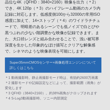
品位な4K（QFHD：3840×2160）映像を出力（＊2）
でき、4K 120p（＊3）のハイフレーム動画のカメラ内
記録に対応します。低感度側100から32000の常用ISO
感度に加えて、14+ストップ（＊4）のワイドラチチュ
ードで、明暗差のあるシーンでも低ノイズで白とびや
黒つぶれの少ない階調豊かな映像が記録できます。ま
た、大口径レンズと組み合わせることで、浅い被写界
深度を生かした印象的なぼけ描写とクリアな解像感
で、シネマのような映像表現を可能にします。
Super35mmCMOSセンサー×画像処理エンジンについて
詳しくはこちら
＊1 動画撮影時。静止画撮影モード時は、有効約2600万画素
＊2 撮影モードや記録設定などによって、撮影範囲（画角）が
変化します
＊3 QFHD（3840×2160）。約38%画角がクロップされます
＊4 S-Log3動画撮影時。ソニー内部測定