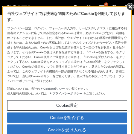
0
当社ウェブサイトでは快適な閲覧のためにCookieを利用しておりま
ラジオ／CDラジオ・ラジカセ
す。
プライバシー設定、ログイン、フォームへの入力等、サービスのリクエストに相当する利
CDラジオカセット メモリーレコーダー
用者のアクションに応じてのみ設定されるCookieは通常、必須Cookieと呼ばれ、利用を
CFD-RS501
停止することができません。また、当社は、ウェブサイトにおけるお客様の利用状況を分
析するため、あるいは個々のお客様に対してよりカスタマイズされたサービス・広告を提
生産完了
DISCONTINUED
供する等の目的のため、Cookieおよび類似技術を使用して一定の情報を収集する場合が
あります。それらのCookieの受け入れを拒否する場合は、「Cookieを拒否する」をクリ
ックしてください。Cookie使用にご同意頂ける場合は、「Cookieを受け入れる」をクリ
ックして下さい。Cookie設定をカスタマイズする場合は「Cookie設定」をクリックして
ください。Cookieの設定をいつでも管理することができます。選択したCookieの設定に
よっては、このウェブサイトの機能の一部が使用できなくなる場合があります。 詳細に
ついては、当社のCookieポリシーをご覧ください。個人情報の取扱いについては、プラ
イバシーポリシーをご覧ください。
詳細については、当社の
Cookieポリシー
をご覧ください。
個人情報の取扱いについては、
プライバシーポリシー
をご覧ください。
Cookie設定
Cookieを拒否する
Cookieを受け入れる