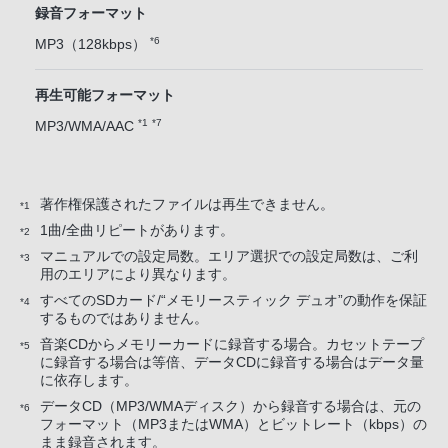
録音フォーマット
*6
MP3（128kbps）
再生可能フォーマット
*1
*7
MP3/WMA/AAC
著作権保護されたファイルは再生できません。
*1
1曲/全曲リピートがあります。
*2
マニュアルでの設定局数。エリア選択での設定局数は、ご利
*3
用のエリアにより異なります。
すべてのSDカード/“メモリースティック デュオ”の動作を保証
*4
するものではありません。
音楽CDからメモリーカードに録音する場合。カセットテープ
*5
に録音する場合は等倍、データCDに録音する場合はデータ量
に依存します。
データCD（MP3/WMAディスク）から録音する場合は、元の
*6
フォーマット（MP3またはWMA）とビットレート（kbps）の
まま録音されます。