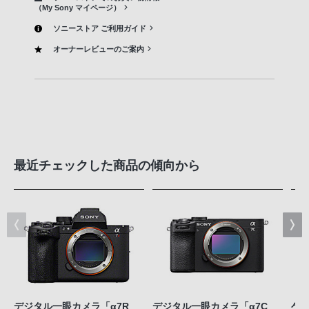
（My Sony マイページ）
ソニーストア ご利用ガイド
オーナーレビューのご案内
最近チェックした商品の傾向から
デジタル一眼カメラ「α7R
デジタル一眼カメラ「α7C
ゲ