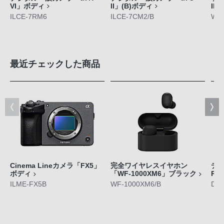
VI」ボディ
II」(B)ボディ
IN
ILCE-7RM6
ILCE-7CM2/B
WF-
最近チェックした商品
Cinema Lineカメラ「FX5」
完全ワイヤレスイヤホン
デジ
ボディ
「WF-1000XM6」ブラック
RX
ILME-FX5B
WF-1000XM6/B
DS