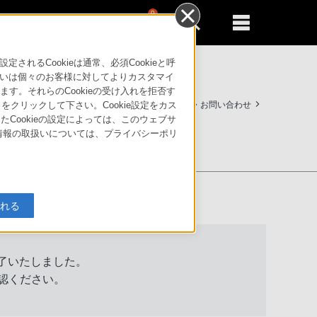
0
新規登録
るともっと便利に
るCookieは通常、必須Cookieと呼
いは個々のお客様に対してよりカスタマイ
す。それらのCookieの受け入れを拒否す
サポート・お問い合わせ
」をクリックして下さい。Cookie設定をカス
たCookieの設定によっては、このウェブサ
人情報の取扱いについては、プライバシーポリ
入れる
終了いたしました。
認ください。