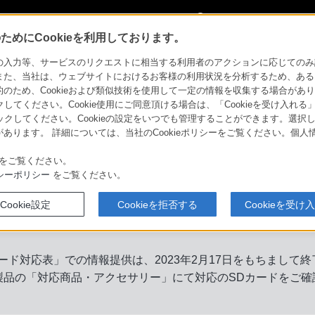
My Sonyに
サインイン
サインインす
めにCookieを利用しております。
力等、サービスのリクエストに相当する利用者のアクションに応じてのみ設定され
また、当社は、ウェブサイトにおけるお客様の利用状況を分析するため、ある
ため、Cookieおよび類似技術を使用して一定の情報を収集する場合がありま
クしてください。Cookie使用にご同意頂ける場合は、「Cookieを受け入れる
リックしてください。Cookieの設定をいつでも管理することができます。選択し
あります。 詳細については、当社のCookieポリシーをご覧ください。個
をご覧ください。
シーポリシー
をご覧ください。
Cookie設定
Cookieを拒否する
Cookieを受け
ード対応表」での情報提供は、2023年2月17日をもちまして
製品の「対応商品・アクセサリー」にて対応のSDカードをご確