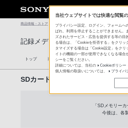
当社ウェブサイトでは快適な閲覧のた
商品情報・ストア
記録メディア
SDカード
対応表
プライバシー設定、ログイン、フォームへの入
ばれ、利用を停止することができません。
ズされたサービス・広告を提供する等の目的の
記録メディア
る場合は、「Cookieを拒否する」をクリッ
タマイズする場合は「Cookie設定」をク
イトの機能の一部が使用できなくなる場合が
ソニーストア
トップ
商品一覧
シーをご覧ください。
お買い物情報
詳細については、当社の
Cookieポリシー
個人情報の取扱いについては、
プライバ
SDカード対応表
「SDメモリーカ
今後は、各