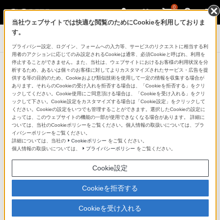
0
当社ウェブサイトでは快適な閲覧のためにCookieを利用しておりま
す。
記録メディア
プライバシー設定、ログイン、フォームへの入力等、サービスのリクエストに相当する利
用者のアクションに応じてのみ設定されるCookieは通常、必須Cookieと呼ばれ、利用を
停止することができません。また、当社は、ウェブサイトにおけるお客様の利用状況を分
SDカード対応表
析するため、あるいは個々のお客様に対してよりカスタマイズされたサービス・広告を提
供する等の目的のため、Cookieおよび類似技術を使用して一定の情報を収集する場合が
あります。それらのCookieの受け入れを拒否する場合は、「Cookieを拒否する」をクリ
ックしてください。Cookie使用にご同意頂ける場合は、「Cookieを受け入れる」をクリ
ご利用中の製品で使用可能なソニーのSDカードを検索で
ックして下さい。Cookie設定をカスタマイズする場合は「Cookie設定」をクリックして
ください。Cookieの設定をいつでも管理することができます。選択したCookieの設定に
きます。
（2022年6月現在）
よっては、このウェブサイトの機能の一部が使用できなくなる場合があります。 詳細に
はじめから選択し直す
ついては、当社のCookieポリシーをご覧ください。個人情報の取扱いについては、プラ
イバシーポリシーをご覧ください。
詳細については、当社の
Cookieポリシー
をご覧ください。
1.機器を選択してください
個人情報の取扱いについては、
プライバシーポリシー
をご覧ください。
Cookie設定
Cookieを拒否する
Cookieを受け入れる