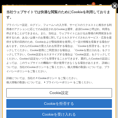
0
当社ウェブサイトでは快適な閲覧のためにCookieを利用しておりま
す。
DiXiM SeeQVault Server Std（スタン
プライバシー設定、ログイン、フォームへの入力等、サービスのリクエストに相当する利
用者のアクションに応じてのみ設定されるCookieは通常、必須Cookieと呼ばれ、利用を
ダード）版 （デジオン製）
停止することができません。また、当社は、ウェブサイトにおけるお客様の利用状況を分
析するため、あるいは個々のお客様に対してよりカスタマイズされたサービス・広告を提
供する等の目的のため、Cookieおよび類似技術を使用して一定の情報を収集する場合が
あります。それらのCookieの受け入れを拒否する場合は、「Cookieを拒否する」をクリ
ックしてください。Cookie使用にご同意頂ける場合は、「Cookieを受け入れる」をクリ
ックして下さい。Cookie設定をカスタマイズする場合は「Cookie設定」をクリックして
ください。Cookieの設定をいつでも管理することができます。選択したCookieの設定に
よっては、このウェブサイトの機能の一部が使用できなくなる場合があります。 詳細に
ついては、当社のCookieポリシーをご覧ください。個人情報の取扱いについては、プラ
イバシーポリシーをご覧ください。
詳細については、当社の
Cookieポリシー
をご覧ください。
販売を終了いたしました
個人情報の取扱いについては、
プライバシーポリシー
をご覧ください。
Cookie設定
Cookieを拒否する
Cookieを受け入れる