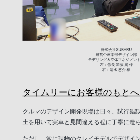
株式会社SUBARU
経営企画本部デザイン部
モデリング＆立体マネジメン
左：係長 加藤 翼 様
右：清水 悠介 様
タイムリーにお客様のもとへ
クルマのデザイン開発現場は日々、試行錯
土を用いて実車と見間違える程に丁寧に造
ただし、常に現物のクレイモデルでデザイ