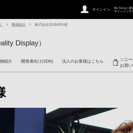
My Sonyに
サインイン
サインインす
y）
事例紹介
株式会社SUBARU様
ty Display）
ソニー
例紹介
開発者向け(SDK)
法人のお客様はこちら
お買い
様