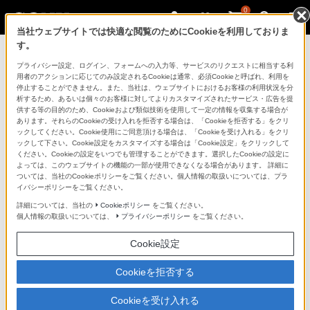
0
当社ウェブサイトでは快適な閲覧のためにCookieを利用しておりま
す。
お見積書発行ガイド
プライバシー設定、ログイン、フォームへの入力等、サービスのリクエストに相当する利
用者のアクションに応じてのみ設定されるCookieは通常、必須Cookieと呼ばれ、利用を
停止することができません。また、当社は、ウェブサイトにおけるお客様の利用状況を分
ご購入検討時にご利用いただけるお見積書の発行の手順
析するため、あるいは個々のお客様に対してよりカスタマイズされたサービス・広告を提
をご説明します。
供する等の目的のため、Cookieおよび類似技術を使用して一定の情報を収集する場合が
あります。それらのCookieの受け入れを拒否する場合は、「Cookieを拒否する」をクリ
ウェブで選択した商品のお見積書が発行できます。
ックしてください。Cookie使用にご同意頂ける場合は、「Cookieを受け入れる」をクリ
ックして下さい。Cookie設定をカスタマイズする場合は「Cookie設定」をクリックして
発行したお見積書の内容で、ウェブ上でそのままご
ください。Cookieの設定をいつでも管理することができます。選択したCookieの設定に
よっては、このウェブサイトの機能の一部が使用できなくなる場合があります。 詳細に
購入いただけます。
ついては、当社のCookieポリシーをご覧ください。個人情報の取扱いについては、プラ
イバシーポリシーをご覧ください。
お見積書の内容を、メールにてご連絡差し上げま
詳細については、当社の
Cookieポリシー
をご覧ください。
す。
個人情報の取扱いについては、
プライバシーポリシー
をご覧ください。
お見積書発行の手順
Cookie設定
お見積書発行からのご購入の手順
Cookieを拒否する
Cookieを受け入れる
お見積書発行の手順