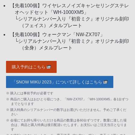
【先着100個】ワイヤレスノイズキャンセリングステレ
オヘッドセット「WH-1000XM5」
└シリアルナンバー入り『初音ミク』オリジナル刻印
（フェイス）メタルプレート
【先着100個】ウォークマン「NW-ZX707」
└シリアルナンバー入り『初音ミク』オリジナル刻印
（全身）メタルプレート
購入予約はこちら
「SNOW MIKU 2023」について詳しくはこちら
※ 購入には事前予約が必要です
※ 商品のご購入はおひとり様につき、「NW-ZX707」「WH-1000XM5」各1台ずつ
までとなります
※ 購入特典のシリアルナンバーの数字はお選びいただけません。予めご了承くだ
さい
※ 会場にてお持ち帰りいただける商品の数量は各60台ずつです。数量に達した場
合は、商品と購入特典は後日配送いたします。お支払いはご注文当日となりま
す