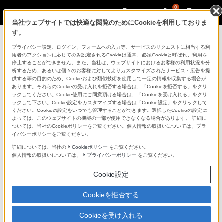
0
当社ウェブサイトでは快適な閲覧のためにCookieを利用しておりま
す。
『初音ミク』360 Reality Audio体験 in
プライバシー設定、ログイン、フォームへの入力等、サービスのリクエストに相当する利
用者のアクションに応じてのみ設定されるCookieは通常、必須Cookieと呼ばれ、利用を
Sony Store
停止することができません。また、当社は、ウェブサイトにおけるお客様の利用状況を分
析するため、あるいは個々のお客様に対してよりカスタマイズされたサービス・広告を提
供する等の目的のため、Cookieおよび類似技術を使用して一定の情報を収集する場合が
あります。それらのCookieの受け入れを拒否する場合は、「Cookieを拒否する」をクリ
ックしてください。Cookie使用にご同意頂ける場合は、「Cookieを受け入れる」をクリ
感染拡大防止対策の取り組みとお客様へのお願い
ックして下さい。Cookie設定をカスタマイズする場合は「Cookie設定」をクリックして
ください。Cookieの設定をいつでも管理することができます。選択したCookieの設定に
よっては、このウェブサイトの機能の一部が使用できなくなる場合があります。 詳細に
ついては、当社のCookieポリシーをご覧ください。個人情報の取扱いについては、プラ
イバシーポリシーをご覧ください。
詳細については、当社の
Cookieポリシー
をご覧ください。
個人情報の取扱いについては、
プライバシーポリシー
をご覧ください。
Cookie設定
Cookieを拒否する
Cookieを受け入れる