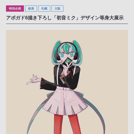
特別企画
銀座
札幌
大阪
アボガド6描き下ろし「初音ミク」デザイン等身大展示