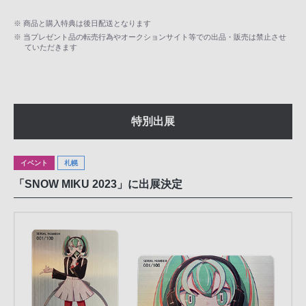
※ 商品と購入特典は後日配送となります
※ 当プレゼント品の転売行為やオークションサイト等での出品・販売は禁止させ
ていただきます
特別出展
イベント
札幌
「SNOW MIKU 2023」に出展決定