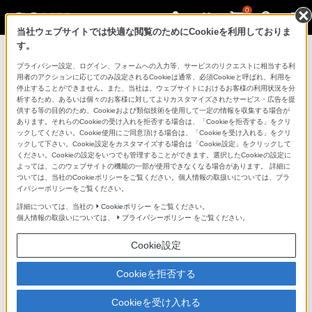
0
当社ウェブサイトでは快適な閲覧のためにCookieを利用しておりま
す。
HIKARU UTADA EXHIBITION 2021-
プライバシー設定、ログイン、フォームへの入力等、サービスのリクエストに相当する利
用者のアクションに応じてのみ設定されるCookieは通常、必須Cookieと呼ばれ、利用を
2022 in Sony Store
停止することができません。また、当社は、ウェブサイトにおけるお客様の利用状況を分
析するため、あるいは個々のお客様に対してよりカスタマイズされたサービス・広告を提
供する等の目的のため、Cookieおよび類似技術を使用して一定の情報を収集する場合が
あります。それらのCookieの受け入れを拒否する場合は、「Cookieを拒否する」をクリ
ックしてください。Cookie使用にご同意頂ける場合は、「Cookieを受け入れる」をクリ
混雑緩和と安全対策のため、入場を制限しお待ちいただ
ックして下さい。Cookie設定をカスタマイズする場合は「Cookie設定」をクリックして
ください。Cookieの設定をいつでも管理することができます。選択したCookieの設定に
く場合がございます。
よっては、このウェブサイトの機能の一部が使用できなくなる場合があります。 詳細に
ついては、当社のCookieポリシーをご覧ください。個人情報の取扱いについては、プラ
感染拡大防止対策の取り組みとお客様へのお願い
イバシーポリシーをご覧ください。
詳細については、当社の
Cookieポリシー
をご覧ください。
個人情報の取扱いについては、
プライバシーポリシー
をご覧ください。
Cookie設定
Cookieを拒否する
Cookieを受け入れる