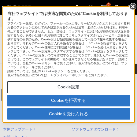
0
当社ウェブサイトでは快適な閲覧のためにCookieを利用しておりま
す。
製品別サポート
>
NW-ZX500シリーズ
>
使いかた
プライバシー設定、ログイン、フォームへの入力等、サービスのリクエストに相当する利
用者のアクションに応じてのみ設定されるCookieは通常、必須Cookieと呼ばれ、利用を
停止することができません。また、当社は、ウェブサイトにおけるお客様の利用状況を分
析するため、あるいは個々のお客様に対してよりカスタマイズされたサービス・広告を提
供する等の目的のため、Cookieおよび類似技術を使用して一定の情報を収集する場合が
あります。それらのCookieの受け入れを拒否する場合は、「Cookieを拒否する」をクリ
®
ポータブルオーディオプレーヤー ウォークマン
ックしてください。Cookie使用にご同意頂ける場合は、「Cookieを受け入れる」をクリ
ックして下さい。Cookie設定をカスタマイズする場合は「Cookie設定」をクリックして
サポート・お問い合わせ
ください。Cookieの設定をいつでも管理することができます。選択したCookieの設定に
よっては、このウェブサイトの機能の一部が使用できなくなる場合があります。 詳細に
ついては、当社のCookieポリシーをご覧ください。個人情報の取扱いについては、プラ
イバシーポリシーをご覧ください。
詳細については、当社の
Cookieポリシー
をご覧ください。
個人情報の取扱いについては、
プライバシーポリシー
をご覧ください。
Cookie設定
ウォークマンAシリーズ[メモリータイプ]
NW-ZX500シリーズ
Cookieを拒否する
NW-ZX500シリーズ サポートトップ
Cookieを受け入れる
使いかた（ヘルプガイド）
困ったときは（Q&A）
本体アップデート
ソフトウェアダウンロード