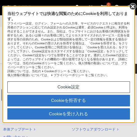
0
当社ウェブサイトでは快適な閲覧のためにCookieを利用しておりま
す。
製品別サポート
>
NW-ZX500シリーズ
>
使いかた
プライバシー設定、ログイン、フォームへの入力等、サービスのリクエストに相当する利
用者のアクションに応じてのみ設定されるCookieは通常、必須Cookieと呼ばれ、利用を
停止することができません。また、当社は、ウェブサイトにおけるお客様の利用状況を分
析するため、あるいは個々のお客様に対してよりカスタマイズされたサービス・広告を提
供する等の目的のため、Cookieおよび類似技術を使用して一定の情報を収集する場合が
あります。それらのCookieの受け入れを拒否する場合は、「Cookieを拒否する」をクリ
®
ポータブルオーディオプレーヤー ウォークマン
ックしてください。Cookie使用にご同意頂ける場合は、「Cookieを受け入れる」をクリ
ックして下さい。Cookie設定をカスタマイズする場合は「Cookie設定」をクリックして
サポート・お問い合わせ
ください。Cookieの設定をいつでも管理することができます。選択したCookieの設定に
よっては、このウェブサイトの機能の一部が使用できなくなる場合があります。 詳細に
ついては、当社のCookieポリシーをご覧ください。個人情報の取扱いについては、プラ
イバシーポリシーをご覧ください。
詳細については、当社の
Cookieポリシー
をご覧ください。
個人情報の取扱いについては、
プライバシーポリシー
をご覧ください。
Cookie設定
ウォークマンAシリーズ[メモリータイプ]
NW-ZX500シリーズ
Cookieを拒否する
NW-ZX500シリーズ サポートトップ
Cookieを受け入れる
使いかた（ヘルプガイド）
困ったときは（Q&A）
本体アップデート
ソフトウェアダウンロード