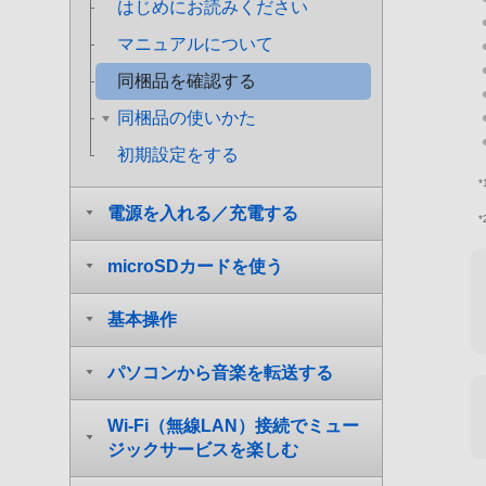
はじめにお読みください
マニュアルについて
同梱品を確認する
同梱品の使いかた
初期設定をする
*
電源を入れる／充電する
*
microSDカードを使う
基本操作
パソコンから音楽を転送する
Wi-Fi（無線LAN）接続でミュー
ジックサービスを楽しむ