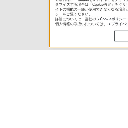
タマイズする場合は「Cookie設定」をク
イトの機能の一部が使用できなくなる場合が
シーをご覧ください。
詳細については、当社の
Cookieポリシー
個人情報の取扱いについては、
プライバ
製品別サポート
>
NW-ZX500シリーズ
>
使いかた
ソニースト
日本