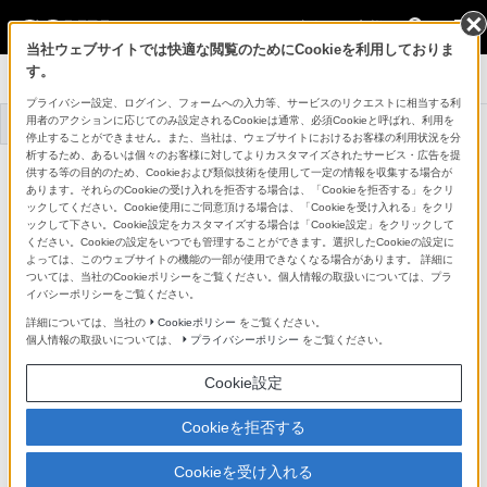
法人のお客様
当社ウェブサイトでは快適な閲覧のためにCookieを利用しておりま
す。
システムカメラ
プライバシー設定、ログイン、フォームへの入力等、サービスのリクエストに相当する利
用者のアクションに応じてのみ設定されるCookieは通常、必須Cookieと呼ばれ、利用を
トップ
商品一覧
事例一覧
停止することができません。また、当社は、ウェブサイトにおけるお客様の利用状況を分
析するため、あるいは個々のお客様に対してよりカスタマイズされたサービス・広告を提
HDポータブルカメラ
供する等の目的のため、Cookieおよび類似技術を使用して一定の情報を収集する場合が
HDC-3100
あります。それらのCookieの受け入れを拒否する場合は、「Cookieを拒否する」をクリ
詳細メニュー
ックしてください。Cookie使用にご同意頂ける場合は、「Cookieを受け入れる」をクリ
ックして下さい。Cookie設定をカスタマイズする場合は「Cookie設定」をクリックして
対応商品・アクセサリー
ください。Cookieの設定をいつでも管理することができます。選択したCookieの設定に
よっては、このウェブサイトの機能の一部が使用できなくなる場合があります。 詳細に
ついては、当社のCookieポリシーをご覧ください。個人情報の取扱いについては、プラ
イバシーポリシーをご覧ください。
CCU / エクステンションアダプター / 関連商品
詳細については、当社の
Cookieポリシー
をご覧ください。
個人情報の取扱いについては、
プライバシーポリシー
をご覧ください。
カメラ関連オプション / アクセサリー
カメラコントロールネットワークアダプター
Cookie設定
三脚アダプター
Cookieを拒否する
ソフトウェア / ライセンス
ビューファインダー / 関連商品
Cookieを受け入れる