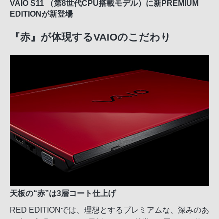
VAIO S11 （第8世代CPU搭載モデル）に新PREMIUM
EDITIONが新登場
『赤』が体現するVAIOのこだわり
天板の“赤”は3層コート仕上げ
RED EDITIONでは、理想とするプレミアムな、深みのあ