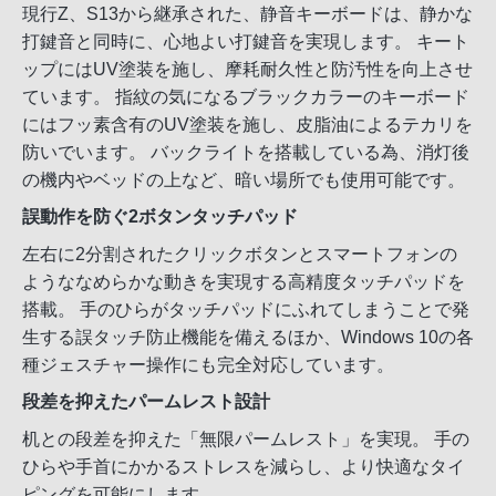
現行Z、S13から継承された、静音キーボードは、静かな
打鍵音と同時に、心地よい打鍵音を実現します。 キート
ップにはUV塗装を施し、摩耗耐久性と防汚性を向上させ
ています。 指紋の気になるブラックカラーのキーボード
にはフッ素含有のUV塗装を施し、皮脂油によるテカリを
防いでいます。 バックライトを搭載している為、消灯後
の機内やベッドの上など、暗い場所でも使用可能です。
誤動作を防ぐ2ボタンタッチパッド
左右に2分割されたクリックボタンとスマートフォンの
ようななめらかな動きを実現する高精度タッチパッドを
搭載。 手のひらがタッチパッドにふれてしまうことで発
生する誤タッチ防止機能を備えるほか、Windows 10の各
種ジェスチャー操作にも完全対応しています。
段差を抑えたパームレスト設計
机との段差を抑えた「無限パームレスト」を実現。 手の
ひらや手首にかかるストレスを減らし、より快適なタイ
ピングを可能にします。