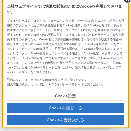
当社ウェブサイトでは快適な閲覧のためにCookieを利用しておりま
す。
プライバシー設定、ログイン、フォームへの入力等、サービスのリクエストに相当する利
用者のアクションに応じてのみ設定されるCookieは通常、必須Cookieと呼ばれ、利用を
停止することができません。また、当社は、ウェブサイトにおけるお客様の利用状況を分
析するため、あるいは個々のお客様に対してよりカスタマイズされたサービス・広告を提
供する等の目的のため、Cookieおよび類似技術を使用して一定の情報を収集する場合が
あります。それらのCookieの受け入れを拒否する場合は、「Cookieを拒否する」をクリ
ックしてください。Cookie使用にご同意頂ける場合は、「Cookieを受け入れる」をクリ
ックして下さい。Cookie設定をカスタマイズする場合は「Cookie設定」をクリックして
ください。Cookieの設定をいつでも管理することができます。選択したCookieの設定に
よっては、このウェブサイトの機能の一部が使用できなくなる場合があります。 詳細に
ついては、当社のCookieポリシーをご覧ください。個人情報の取扱いについては、プラ
長期保証（VAIO）についてさらに詳しく
イバシーポリシーをご覧ください。
詳細については、当社の
Cookieポリシー
をご覧ください。
個人情報の取扱いについては、
プライバシーポリシー
をご覧ください。
Cookie設定
Cookieを拒否する
各部名称・サイズ
Cookieを受け入れる