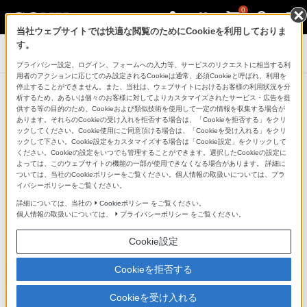
0
当社ウェブサイトでは快適な閲覧のためにCookieを利用しておりま
す。
VAIO（パーソナルコンピューター）
プライバシー設定、ログイン、フォームへの入力等、サービスのリクエストに相当する利
用者のアクションに応じてのみ設定されるCookieは通常、必須Cookieと呼ばれ、利用を
停止することができません。また、当社は、ウェブサイトにおけるお客様の利用状況を分
VAIO
®
Disneyキャラクターデザイン
析するため、あるいは個々のお客様に対してよりカスタマイズされたサービス・広告を提
供する等の目的のため、Cookieおよび類似技術を使用して一定の情報を収集する場合が
モデル
あります。それらのCookieの受け入れを拒否する場合は、「Cookieを拒否する」をクリ
ックしてください。Cookie使用にご同意頂ける場合は、「Cookieを受け入れる」をクリ
ックして下さい。Cookie設定をカスタマイズする場合は「Cookie設定」をクリックして
ください。Cookieの設定をいつでも管理することができます。選択したCookieの設定に
よっては、このウェブサイトの機能の一部が使用できなくなる場合があります。 詳細に
ついては、当社のCookieポリシーをご覧ください。個人情報の取扱いについては、プラ
イバシーポリシーをご覧ください。
詳細については、当社の
Cookieポリシー
をご覧ください。
個人情報の取扱いについては、
プライバシーポリシー
をご覧ください。
Cookie設定
Cookieを拒否する
Cookieを受け入れる