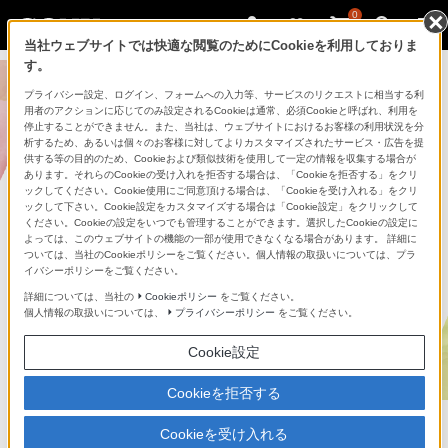
0
当社ウェブサイトでは快適な閲覧のためにCookieを利用しておりま
す。
プライバシー設定、ログイン、フォームへの入力等、サービスのリクエストに相当する利
用者のアクションに応じてのみ設定されるCookieは通常、必須Cookieと呼ばれ、利用を
停止することができません。また、当社は、ウェブサイトにおけるお客様の利用状況を分
析するため、あるいは個々のお客様に対してよりカスタマイズされたサービス・広告を提
供する等の目的のため、Cookieおよび類似技術を使用して一定の情報を収集する場合が
あります。それらのCookieの受け入れを拒否する場合は、「Cookieを拒否する」をクリ
ックしてください。Cookie使用にご同意頂ける場合は、「Cookieを受け入れる」をクリ
ックして下さい。Cookie設定をカスタマイズする場合は「Cookie設定」をクリックして
ください。Cookieの設定をいつでも管理することができます。選択したCookieの設定に
よっては、このウェブサイトの機能の一部が使用できなくなる場合があります。 詳細に
ついては、当社のCookieポリシーをご覧ください。個人情報の取扱いについては、プラ
イバシーポリシーをご覧ください。
詳細については、当社の
Cookieポリシー
をご覧ください。
個人情報の取扱いについては、
プライバシーポリシー
をご覧ください。
Cookie設定
Cookieを拒否する
Cookieを受け入れる