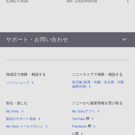
ILME-FX5B
WF-1000XM6/B
DS
サポート・お問い合わせ
地域店で体験・相談する
ソニーストアで体験・相談する
各店舗 (銀座・札幌・名古屋・大阪・
ソニーショップ
福岡天神)
知る・楽しむ
ソニーから最新情報を受け取る
My Sony
My Sonyアプリ
製品のサポート登録
YouTube
My Sony メールマガジン
Facebook
X