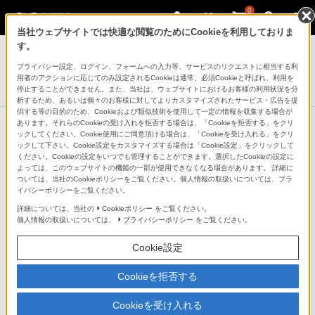
0
当社ウェブサイトでは快適な閲覧のためにCookieを利用しておりま
コンポーネントオーディオ
す。
プライバシー設定、ログイン、フォームへの入力等、サービスのリクエストに相当する利
3ウェイ・スピーカーシステム
用者のアクションに応じてのみ設定されるCookieは通常、必須Cookieと呼ばれ、利用を
SS-CS5
停止することができません。また、当社は、ウェブサイトにおけるお客様の利用状況を分
析するため、あるいは個々のお客様に対してよりカスタマイズされたサービス・広告を提
供する等の目的のため、Cookieおよび類似技術を使用して一定の情報を収集する場合が
あります。それらのCookieの受け入れを拒否する場合は、「Cookieを拒否する」をクリ
ックしてください。Cookie使用にご同意頂ける場合は、「Cookieを受け入れる」をクリ
ックして下さい。Cookie設定をカスタマイズする場合は「Cookie設定」をクリックして
ください。Cookieの設定をいつでも管理することができます。選択したCookieの設定に
よっては、このウェブサイトの機能の一部が使用できなくなる場合があります。 詳細に
ついては、当社のCookieポリシーをご覧ください。個人情報の取扱いについては、プラ
イバシーポリシーをご覧ください。
詳細については、当社の
Cookieポリシー
をご覧ください。
個人情報の取扱いについては、
プライバシーポリシー
をご覧ください。
Cookie設定
Cookieを拒否する
Cookieを受け入れる