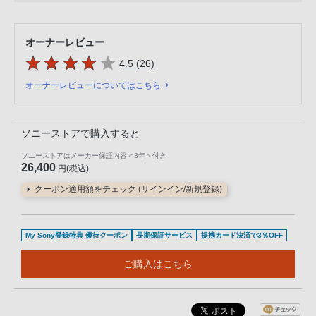
オーナーレビュー
5つの星のうち
件のレビュー
4.5 (26
)
オーナーレビューについてはこちら
ソニーストアで購入すると
ソニーストアはメーカー保証内容
＜3年＞
付き
26,400
円(税込)
クーポン適用額をチェック (サインイン/新規登録)
My Sony登録特典 優待クーポン
長期保証サービス
提携カード決済で3％OFF
ご購入はこちら