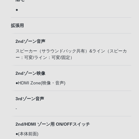
NFC
●
拡張用
2ndゾーン音声
スピーカー（サラウンドバック共有）&ライン（スピーカ
ー：可変/ライン：可変/固定）
2ndゾーン映像
●HDMI Zone(映像・音声)
3rdゾーン音声
-
2nd/HDMI ゾーン用 ON/OFFスイッチ
●(本体前面)