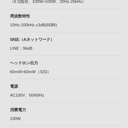
（6 Ω負荷、100W+100W、20Hz-20kHz）
周波数特性
10Hz-100kHz ±3dB(8Ω時)
SN比（Aネットワーク）
LINE：96dB
ヘッドホン出力
60mW+60mW（32Ω）
電源
AC100V、50/60Hz
消費電力
190W