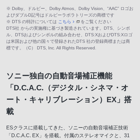
※ Dolby、ドルビー、Dolby Atmos、Dolby Vision、“AAC” ロゴお
よびダブルD記号はドルビーラボラトリーズの商標です
※ DTS の特許については
こちら
をご覧ください
DTS社 からの実施権に基づき製造されています。DTS、シンボ
ル、DTSおよびシンボルの組み合わせ、DTS:XおよびDTS:Xロゴ
は米国および他の国々で登録されたDTS 社の登録商標または商
標です。（C） DTS, Inc. All Rights Reserved.
ソニー独自の自動音場補正機能
「D.C.A.C.（デジタル・シネマ・オ
ート・キャリブレーション）EX」搭
載
ESクラスに搭載してきた、ソニーの自動音場補正技術
「D.C.A.C. EX」を搭載。付属のステレオマイクと、31