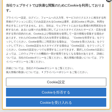
*2
●
当社ウェブサイトでは快適な閲覧のためにCookieを利用しておりま
す。
DTS-HDマスターオーディオ
プライバシー設定、ログイン、フォームへの入力等、サービスのリクエストに相当する利
●
用者のアクションに応じてのみ設定されるCookieは通常、必須Cookieと呼ばれ、利用を
停止することができません。また、当社は、ウェブサイトにおけるお客様の利用状況を分
析するため、あるいは個々のお客様に対してよりカスタマイズされたサービス・広告を提
供する等の目的のため、Cookieおよび類似技術を使用して一定の情報を収集する場合が
DTS-HDハイレゾリューションオーディオ
あります。それらのCookieの受け入れを拒否する場合は、「Cookieを拒否する」をクリ
ックしてください。Cookie使用にご同意頂ける場合は、「Cookieを受け入れる」をクリ
●
ックして下さい。Cookie設定をカスタマイズする場合は「Cookie設定」をクリックして
ください。Cookieの設定をいつでも管理することができます。選択したCookieの設定に
よっては、このウェブサイトの機能の一部が使用できなくなる場合があります。 詳細に
DTS 96/24
ついては、当社のCookieポリシーをご覧ください。個人情報の取扱いについては、プラ
イバシーポリシーをご覧ください。
●
詳細については、当社の
Cookieポリシー
をご覧ください。
個人情報の取扱いについては、
プライバシーポリシー
をご覧ください。
DTS-ES ディスクリート6.1
Cookie設定
●
Cookieを拒否する
DTS-ES マトリックス6.1
Cookieを受け入れる
●