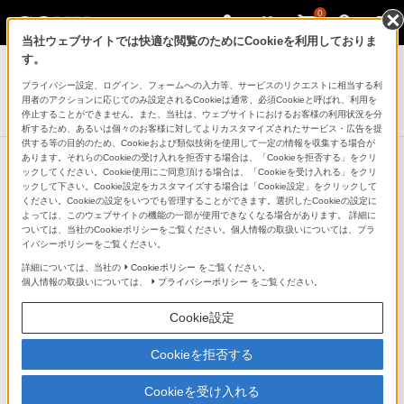
0
当社ウェブサイトでは快適な閲覧のためにCookieを利用しておりま
AVアクセサリー
す。
プライバシー設定、ログイン、フォームへの入力等、サービスのリクエストに相当する利
リモートコマンダー
用者のアクションに応じてのみ設定されるCookieは通常、必須Cookieと呼ばれ、利用を
RM-PZ210D
停止することができません。また、当社は、ウェブサイトにおけるお客様の利用状況を分
析するため、あるいは個々のお客様に対してよりカスタマイズされたサービス・広告を提
供する等の目的のため、Cookieおよび類似技術を使用して一定の情報を収集する場合が
あります。それらのCookieの受け入れを拒否する場合は、「Cookieを拒否する」をクリ
ックしてください。Cookie使用にご同意頂ける場合は、「Cookieを受け入れる」をクリ
ックして下さい。Cookie設定をカスタマイズする場合は「Cookie設定」をクリックして
AV機器を最大3台操作可能
ください。Cookieの設定をいつでも管理することができます。選択したCookieの設定に
よっては、このウェブサイトの機能の一部が使用できなくなる場合があります。 詳細に
ついては、当社のCookieポリシーをご覧ください。個人情報の取扱いについては、プラ
本機1台で、テレビ、ブルーレイディスクレコーダー、
イバシーポリシーをご覧ください。
DVDレコーダー、チューナーなどのAV機器を最大で3台
詳細については、当社の
Cookieポリシー
をご覧ください。
個人情報の取扱いについては、
プライバシーポリシー
をご覧ください。
まで操作することができます。
Cookie設定
Cookieを拒否する
Cookieを受け入れる