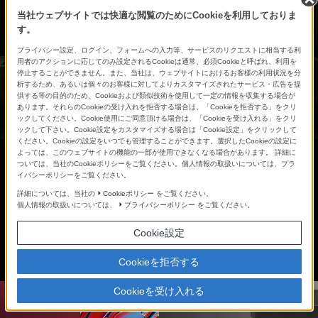
当社ウェブサイトでは快適な閲覧のためにCookieを利用しておりま
す。
プライバシー設定、ログイン、フォームへの入力等、サービスのリクエストに相当する利
用者のアクションに応じてのみ設定されるCookieは通常、必須Cookieと呼ばれ、利用を
停止することができません。また、当社は、ウェブサイトにおけるお客様の利用状況を分
析するため、あるいは個々のお客様に対してよりカスタマイズされたサービス・広告を提
供する等の目的のため、Cookieおよび類似技術を使用して一定の情報を収集する場合が
あります。それらのCookieの受け入れを拒否する場合は、「Cookieを拒否する」をクリ
ックしてください。Cookie使用にご同意頂ける場合は、「Cookieを受け入れる」をクリ
ックして下さい。Cookie設定をカスタマイズする場合は「Cookie設定」をクリックして
ください。Cookieの設定をいつでも管理することができます。選択したCookieの設定に
よっては、このウェブサイトの機能の一部が使用できなくなる場合があります。 詳細に
ついては、当社のCookieポリシーをご覧ください。個人情報の取扱いについては、プラ
イバシーポリシーをご覧ください。
詳細については、当社の
Cookieポリシー
をご覧ください。
個人情報の取扱いについては、
プライバシーポリシー
をご覧ください。
Cookie設定
Cookieを拒否する
Cookieを受け入れる