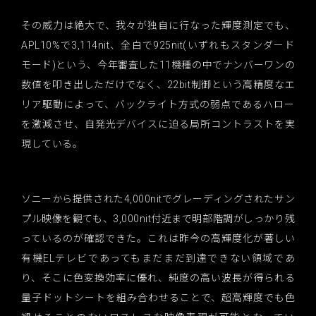
その威力は絶大で、我々が独自に行なった輝度測定でも、
APL10%で3,114nit、全白で925nit(いずれもスタンダード
モード)という、今年審査した11機種の中でナンバーワンの
数値を叩き出しただけでなく、22bit制御という高精度なエ
リア駆動によって、バックライト方式の弱点であるハロー
を激減させ、自発光デバイスに迫る局所コントラストを実
現している。
ソニーから提供された4,000nitでグレーディングされたサン
プル映像を観ても、3,000nit付近まで明部階調がしっかり残
っているのが確認できた。これは昨今の高輝度化が著しい
有機ELテレビであってもまだまだ到達できない領域であ
り、そこに色変換効率に優れ、純度の高い波長が得られる
量子ドットシートを組み合わせることで、超高輝度でも色