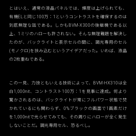
とはいえ、通常の液晶パネルでは、輝度は上げられても、
有機ELと同じ100万：1というコントラストを確保するのは
到底無理な話である。しかもBVM-X300の後継機である以
上、1ミリのハローも許されない。そんな無理難題を解決し
たのが、バックライトと表示セルの間に、調光専用のセル
(モノクロ)を挟み込むというアイデアだった。いわば、液晶
の2枚重ねである。
この一見、力技ともいえる技術によって、BVM-HX310は全
白1,000nit、コントラスト100万：1を見事に達成。何より
驚かされるのは、バックライトが常にフルパワー状態で焚
かれているにも関わらず、0%ブラックの画面で1画素だけ
を1,000nitで光らせてみても、その周りにハローが全く発生
しないことだ。調光専用セル、恐るべし。