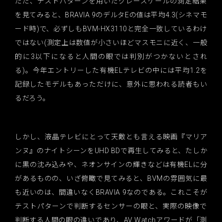
ただ、テストパターンを用いたグレースケールの測定結果
を見てみると、BRAVIA 9のデルタEの値は平均4.3(シネマモ
ード時)で、必ずしもBVM-HX3110と完全一致しているわけ
ではない(測定上は数値が小さいほどマスモニに近く、一般
的に3以下になると人間の眼では判別がつかないとされ
る)。今年エントリーした有機ELテレビの中には平均1.2を
記録したモデルもあっただけに、意外に思われる読者もい
るだろう。
しかし、液晶テレビにとって天敵とも言える映画『マリア
ンヌ』のナイトシーンをUHD BDで再生してみると、たしか
に黒の沈み込みや、ネオンサインの輝きなどは有機ELに分
があるものの、いざ俯瞰で見てみると、BVMの雰囲気に最
も近いのは、間違いなくBRAVIA 9なのである。これこそが
テストパターンで判断するセンサーの眼と、実際の映像で
判断する人間の眼の違いであり、AV Watchアワードが「測