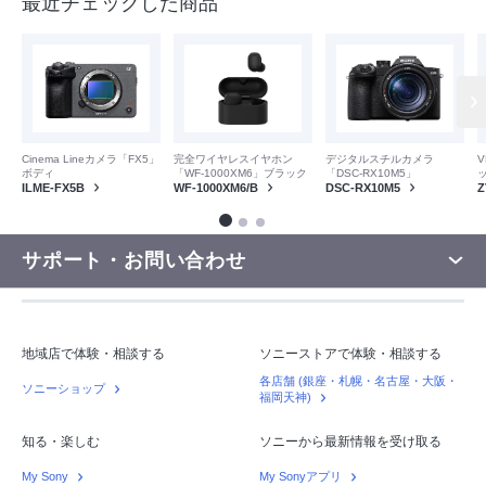
最近チェックした商品
V
Cinema Lineカメラ「FX5」
完全ワイヤレスイヤホン
デジタルスチルカメラ
ボディ
「WF-1000XM6」ブラック
「DSC-RX10M5」
Z
ILME-FX5B
WF-1000XM6/B
DSC-RX10M5
サポート・お問い合わせ
地域店で体験・相談する
ソニーストアで体験・相談する
各店舗 (銀座・札幌・名古屋・大阪・
ソニーショップ
福岡天神)
知る・楽しむ
ソニーから最新情報を受け取る
My Sony
My Sonyアプリ