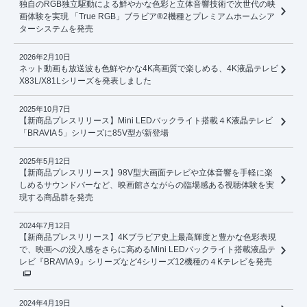
独自のRGB独立駆動による鮮やかな色彩と立体音響技術で次世代の映
画体験を実現 「True RGB」ブラビア®2機種とプレミアムホームシア
ターシステムを発売
2026年2月10日
ネット動画も放送波も色鮮やかな4K高画質で楽しめる、4K液晶テレビ
X83L/X81Lシリーズを発表しました
2025年10月7日
【新商品プレスリリース】Mini LEDバックライト搭載４K液晶テレビ
「BRAVIA 5」シリーズに85V型が新登場
2025年5月12日
【新商品プレスリリース】98V型大画面テレビや立体音響を手軽に楽
しめるサウンドバーなど、映画館さながらの臨場感ある視聴体験を実
現する商品群を発売
2024年7月12日
【新商品プレスリリース】4Kブラビア史上最高輝度と豊かな色彩表現
で、映画への没入感をさらに高めるMini LEDバックライト搭載液晶テ
レビ『BRAVIA 9』シリーズなど4シリーズ12機種の４Kテレビを発売
2024年4月19日