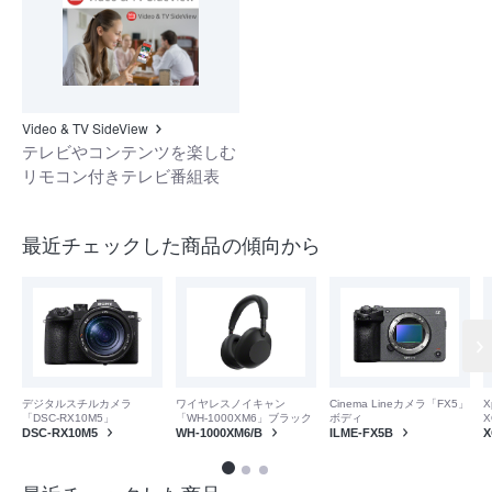
Video & TV SideView
テレビやコンテンツを楽しむ
リモコン付きテレビ番組表
最近チェックした商品の傾向から
デジタルスチルカメラ
ワイヤレスノイキャン
Cinema Lineカメラ「FX5」
X
「DSC-RX10M5」
「WH-1000XM6」ブラック
ボディ
X
DSC-RX10M5
WH-1000XM6/B
ILME-FX5B
X