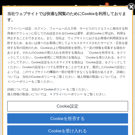
0
当社ウェブサイトでは快適な閲覧のためにCookieを利用しておりま
す。
テレビ ブラビア
プライバシー設定、ログイン、フォームへの入力等、サービスのリクエストに相当する利
用者のアクションに応じてのみ設定されるCookieは通常、必須Cookieと呼ばれ、利用を
停止することができません。また、当社は、ウェブサイトにおけるお客様の利用状況を分
お知らせ
析するため、あるいは個々のお客様に対してよりカスタマイズされたサービス・広告を提
お知らせ一覧に戻る
供する等の目的のため、Cookieおよび類似技術を使用して一定の情報を収集する場合が
あります。それらのCookieの受け入れを拒否する場合は、「Cookieを拒否する」をクリ
ックしてください。Cookie使用にご同意頂ける場合は、「Cookieを受け入れる」をクリ
2019年6月21日
ックして下さい。Cookie設定をカスタマイズする場合は「Cookie設定」をクリックして
ください。Cookieの設定をいつでも管理することができます。選択したCookieの設定に
ソニー株式会社
よっては、このウェブサイトの機能の一部が使用できなくなる場合があります。 詳細に
ついては、当社のCookieポリシーをご覧ください。個人情報の取扱いについては、プラ
ソニーホームエンタテインメント＆サウンドプロダクツ
イバシーポリシーをご覧ください。
株式会社
詳細については、当社の
Cookieポリシー
をご覧ください。
ソニーマーケティング株式会社
個人情報の取扱いについては、
プライバシーポリシー
をご覧ください。
「niconico」サービスの終了について
Cookie設定
Cookieを拒否する
平素は、ソニー製品をご愛用いただき、誠にありがとう
Cookieを受け入れる
ございます。