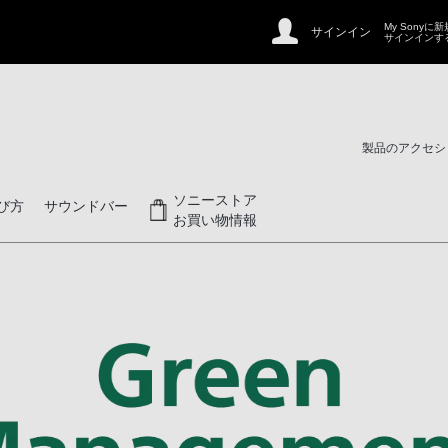
My Sonyに
サインイン
サインインす
製品のアクセシ
ソニーストア
び方
サウンドバー
お買い物情報