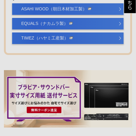
ASAHI WOOD（朝日木材加工製）
EQUALS（ナカムラ製）
TIMEZ（ハヤミ工産製）