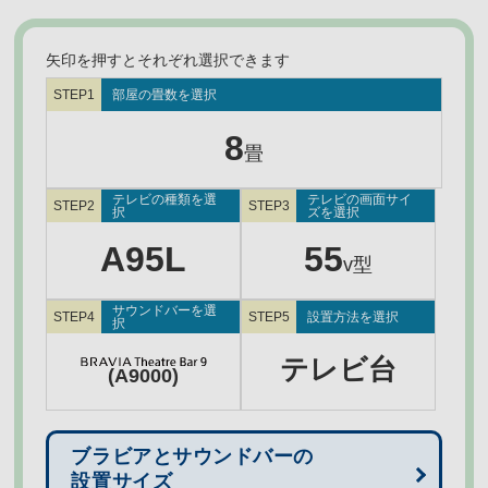
矢印を押すとそれぞれ選択できます
STEP1
部屋の畳数を選択
8
畳
テレビの種類を選
テレビの画面サイ
STEP2
STEP3
択
ズを選択
L
A95L
65
55
v型
v型
(
(XR50シリーズ)
サウンドバーを選
STEP4
STEP5
設置方法を選択
択
壁寄せ
テレビ台
(A9000)
(A8000)
スタンド
ブラビアとサウンドバーの
設置サイズ