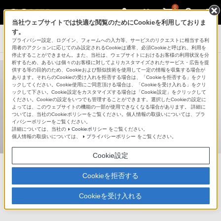
0
当社ウェブサイトでは快適な閲覧のためにCookieを利用しておりま
す。
テレビ ブラビア
プライバシー設定、ログイン、フォームへの入力等、サービスのリクエストに相当する利
用者のアクションに応じてのみ設定されるCookieは通常、必須Cookieと呼ばれ、利用を
停止することができません。また、当社は、ウェブサイトにおけるお客様の利用状況を分
析するため、あるいは個々のお客様に対してよりカスタマイズされたサービス・広告を提
供する等の目的のため、Cookieおよび類似技術を使用して一定の情報を収集する場合が
あります。それらのCookieの受け入れを拒否する場合は、「Cookieを拒否する」をクリ
後悔しないテレビサイズの選び方
ックしてください。Cookie使用にご同意頂ける場合は、「Cookieを受け入れる」をクリ
ックして下さい。Cookie設定をカスタマイズする場合は「Cookie設定」をクリックして
ください。Cookieの設定をいつでも管理することができます。選択したCookieの設定に
よっては、このウェブサイトの機能の一部が使用できなくなる場合があります。 詳細に
お部屋の広さや設置方法を選択しておすすめのサイズをシミュレーショ
ついては、当社のCookieポリシーをご覧ください。個人情報の取扱いについては、プラ
ンできます。
テレビに合ったサウンドバー選びの参考にもしてみてくだ
イバシーポリシーをご覧ください。
さい。
詳細については、当社の
Cookieポリシー
をご覧ください。
個人情報の取扱いについては、
プライバシーポリシー
をご覧ください。
Cookie設定
畳数とテレビの画面サイズを選択していくと、おすすめのサイ
Cookieを拒否する
ズの時には「おすすめ！」と表示されます。
「もうワンサイズ大きくてもよかったかな…？」という後悔を
Cookieを受け入れる
しないように、是非シュミレーションでお試しください。