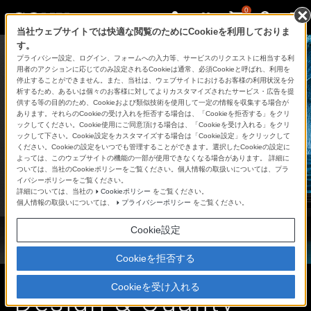
0
当社ウェブサイトでは快適な閲覧のためにCookieを利用しておりま
す。
プライバシー設定、ログイン、フォームへの入力等、サービスのリクエストに相当する利
用者のアクションに応じてのみ設定されるCookieは通常、必須Cookieと呼ばれ、利用を
停止することができません。また、当社は、ウェブサイトにおけるお客様の利用状況を分
析するため、あるいは個々のお客様に対してよりカスタマイズされたサービス・広告を提
供する等の目的のため、Cookieおよび類似技術を使用して一定の情報を収集する場合が
あります。それらのCookieの受け入れを拒否する場合は、「Cookieを拒否する」をクリ
ックしてください。Cookie使用にご同意頂ける場合は、「Cookieを受け入れる」をクリ
ックして下さい。Cookie設定をカスタマイズする場合は「Cookie設定」をクリックして
ください。Cookieの設定をいつでも管理することができます。選択したCookieの設定に
よっては、このウェブサイトの機能の一部が使用できなくなる場合があります。 詳細に
ついては、当社のCookieポリシーをご覧ください。個人情報の取扱いについては、プラ
イバシーポリシーをご覧ください。
詳細については、当社の
Cookieポリシー
をご覧ください。
個人情報の取扱いについては、
プライバシーポリシー
をご覧ください。
Cookie設定
Cookieを拒否する
Cookieを受け入れる
Design & Quality