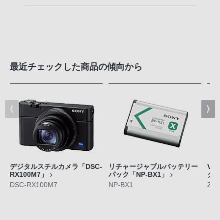
最近チェックした商品の傾向から
デジタルスチルカメラ「DSC-
リチャージャブルバッテリー
VL
RX100M7」
パック「NP-BX1」
ク
DSC-RX100M7
NP-BX1
ZV-