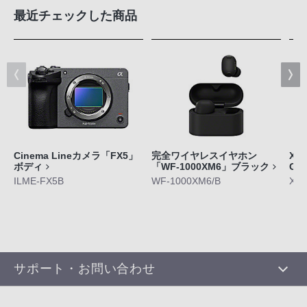
最近チェックした商品
Cinema Lineカメラ「FX5」
完全ワイヤレスイヤホン
Xpe
ボディ
「WF-1000XM6」ブラック
GE
ILME-FX5B
WF-1000XM6/B
XQ-
サポート・お問い合わせ