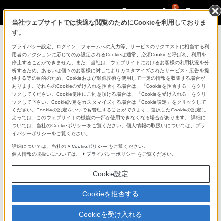
0
当社ウェブサイトでは快適な閲覧のためにCookieを利用しておりま
デジタルスチルカメラ Cyber-shot
す。
プライバシー設定、ログイン、フォームへの入力等、サービスのリクエストに相当する利
デジタルスチルカメラ
用者のアクションに応じてのみ設定されるCookieは通常、必須Cookieと呼ばれ、利用を
RX100II(DSC-RX100M2)
停止することができません。また、当社は、ウェブサイトにおけるお客様の利用状況を分
析するため、あるいは個々のお客様に対してよりカスタマイズされたサービス・広告を提
生産完了
DISCONTINUED
供する等の目的のため、Cookieおよび類似技術を使用して一定の情報を収集する場合が
あります。それらのCookieの受け入れを拒否する場合は、「Cookieを拒否する」をクリ
ックしてください。Cookie使用にご同意頂ける場合は、「Cookieを受け入れる」をクリ
ックして下さい。Cookie設定をカスタマイズする場合は「Cookie設定」をクリックして
ください。Cookieの設定をいつでも管理することができます。選択したCookieの設定に
よっては、このウェブサイトの機能の一部が使用できなくなる場合があります。 詳細に
ついては、当社のCookieポリシーをご覧ください。個人情報の取扱いについては、プラ
イバシーポリシーをご覧ください。
詳細については、当社の
Cookieポリシー
をご覧ください。
個人情報の取扱いについては、
プライバシーポリシー
をご覧ください。
Cookie設定
Cookieを拒否する
Cookieを受け入れる