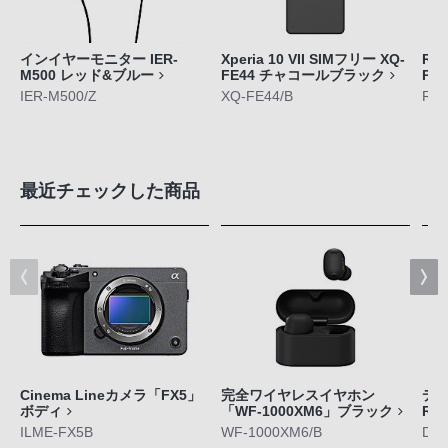
インイヤーモニター IER-
Xperia 10 VII SIMフリー XQ-
RE
M500 レッド&ブルー
FE44 チャコールブラック
Pl
IER-M500/Z
XQ-FE44/B
RNP
最近チェックした商品
Cinema Lineカメラ「FX5」
完全ワイヤレスイヤホン
デジ
ボディ
「WF-1000XM6」ブラック
RX
ILME-FX5B
WF-1000XM6/B
DS