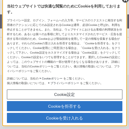
LINE
当社ウェブサイトでは快適な閲覧のためにCookieを利用しておりま
す。
カタログPDFダウンロード
プライバシー設定、ログイン、フォームへの入力等、サービスのリクエストに相当する利
用者のアクションに応じてのみ設定されるCookieは通常、必須Cookieと呼ばれ、利用を
停止することができません。また、当社は、ウェブサイトにおけるお客様の利用状況を分
析するため、あるいは個々のお客様に対してよりカスタマイズされたサービス・広告を提
供する等の目的のため、Cookieおよび類似技術を使用して一定の情報を収集する場合が
あります。それらのCookieの受け入れを拒否する場合は、「Cookieを拒否する」をクリ
ックしてください。Cookie使用にご同意頂ける場合は、「Cookieを受け入れる」をクリ
デジタルスチルカメラ Cyber-shot サイバーショット サイトマ
ックして下さい。Cookie設定をカスタマイズする場合は「Cookie設定」をクリックして
ください。Cookieの設定をいつでも管理することができます。選択したCookieの設定に
ップ
よっては、このウェブサイトの機能の一部が使用できなくなる場合があります。 詳細に
ついては、当社のCookieポリシーをご覧ください。個人情報の取扱いについては、プラ
イバシーポリシーをご覧ください。
詳細については、当社の
Cookieポリシー
をご覧ください。
個人情報の取扱いについては、
プライバシーポリシー
をご覧ください。
大型センサーモデル
Cookie設定
大型センサーモデル
Cookieを拒否する
RX100 VII(DSC-RX100M7/RX100M7G)
Cookieを受け入れる
RX0 II(DSC-RX0M2)