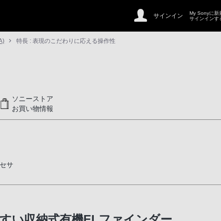
My Sonyに
サインイン
サインインす
A)
特長 : 表現のこだわりに応える操作性
ソニーストア
お買い物情報
セサ
すい収納式有機ELファインダー