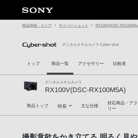
商品情報・ストア
サイバーショット
RX100V(DSC-RX100M5
デジタルスチルカメラ Cyber-shot
トップ
商品一覧
アクセサリー
比較表
デジタルスチルカメラ
RX100V(DSC-RX100M5A)
対応商品・アク
RX100V(DSC-RX100M5A)
商品トップ
主な仕様
特長
リー
高速性能
撮影意欲をかき立てる 明るく見や
さらなる進化を遂げた高画質