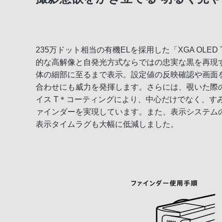
プロ仕様の動画性能
表現のこだわりに応える操作性
235万ドット相当の有機ELを採用した「XGA OLED T
的な高解像と自発光方式ならではの忠実な黒を再現
充実の基本性能
体の細部に至るまで表示。設定値の反映確認や画面
合わせにも威力を発揮します。さらには、覗いた際
多彩な撮影表現
イス T＊コーティングにより、中心だけでなく、す
ァインダーを実現しています。また、表示システム
デザイン＆便利なアクセサリー
表示タイムラグも大幅に低減しました。
撮影した写真を思いのままに活用