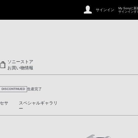
My Sonyに
サインイン
サインインす
ソニーストア
お買い物情報
生産完了
DISCONTINUED
セサ
スペシャルギャラリ
ー
処理エンジン