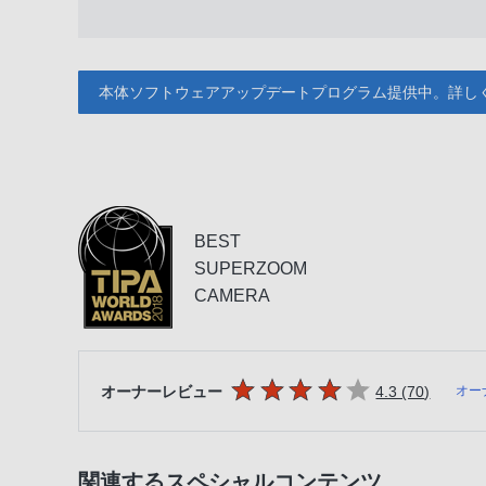
本体ソフトウェアアップデートプログラム提供中。詳し
BEST
SUPERZOOM
CAMERA
5つの星のうち
件のレビ
オーナーレビュー
4.3 (70
)
オー
関連するスペシャルコンテンツ