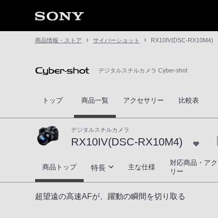
商品情報・ストア
サイバーショット
RX10IV(DSC-RX10M4)
デジタルスチルカメラ Cyber-shot
トップ
商品一覧
アクセサリー
比較表
デジタルスチルカメラ
RX10IV(DSC-RX10M4)
対応商品・アク
RX10IV(DSC-RX10M4)
商品トップ
主な仕様
特長
リー
躍動する被写体を捕捉する高速性能
超望遠の高速AFが、躍動の瞬間を切り取る
大口径高倍率ズームレンズと進化した画像