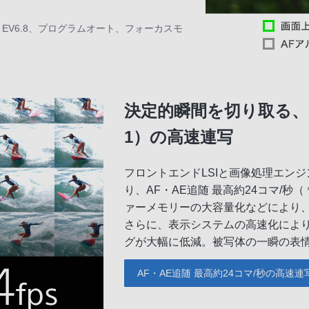
さ EV6.8、プログラムオート、フォーカスモ
決定的瞬間を切り取る、A
1）の高速連写
フロントエンドLSIと画像処理エンジ
り、AF・AE追随 最高約24コマ/
ァーメモリーの大容量化などにより、
さらに、表示システムの高速化によ
グが大幅に低減。被写体の一瞬の表
AF・AE追随 最高約24コマ/秒の高速