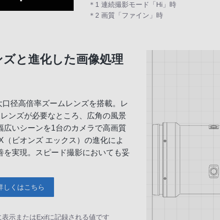
＊1 連続撮影モード「Hi」時
＊2 画質「ファイン」時
レンズと進化した画像処理
4.0の大口径高倍率ズームレンズを搭載。レ
換レンズが必要なところ、広角の風景
幅広いシーンを1台のカメラで高画質
 X（ビオンズ エックス）の進化によ
善を実現。スピード撮影においても妥
詳しくはこちら
表示またはExifに記録される値です