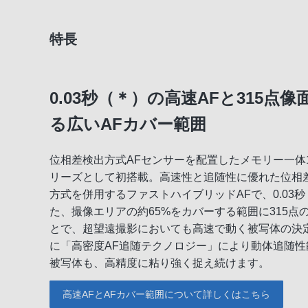
特長
0.03秒（＊）の高速AFと315点
る広いAFカバー範囲
位相差検出方式AFセンサーを配置したメモリー一体1.
リーズとして初搭載。高速性と追随性に優れた位相差
方式を併用するファストハイブリッドAFで、0.03
た、撮像エリアの約65%をカバーする範囲に315点
とで、超望遠撮影においても高速で動く被写体の決
に「高密度AF追随テクノロジー」により動体追随
被写体も、高精度に粘り強く捉え続けます。
高速AFとAFカバー範囲について詳しくはこちら