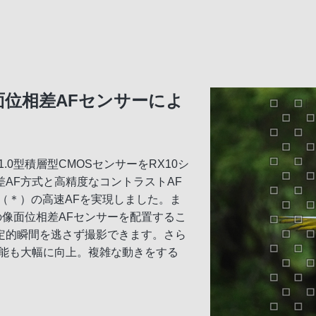
像面位相差AFセンサーによ
0型積層型CMOSセンサーをRX10シ
AF方式と高精度なコントラストAF
秒（＊）の高速AFを実現しました。ま
の像面位相差AFセンサーを配置するこ
定的瞬間を逃さず撮影できます。さら
性能も大幅に向上。複雑な動きをする