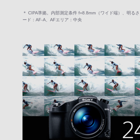
＊ CIPA準拠。内部測定条件 f=8.8mm（ワイド端）、明る
ード：AF-A、AFエリア：中央