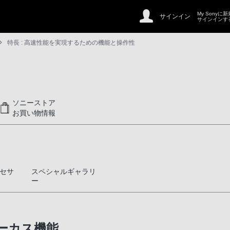
My Sonyに
サインイン
サインインす
特長 : 高速性能を実現するための機能と操作性
ソニーストア
お買い物情報
セサ
スペシャルギャラリ
ー
ーカス機能
処理エンジン