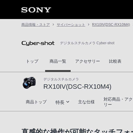
商品情報・ストア
サイバーショット
RX10IV(DSC-RX10M4)
デジタルスチルカメラ Cyber-shot
トップ
商品一覧
アクセサリー
比較表
デジタルスチルカメラ
RX10IV(DSC-RX10M4)
対応商品・アク
RX10IV(DSC-RX10M4)
商品トップ
主な仕様
特長
リー
躍動する被写体を捕捉する高速性能
直感的な操作が可能なタッチフォ
大口径高倍率ズームレンズと進化した画像