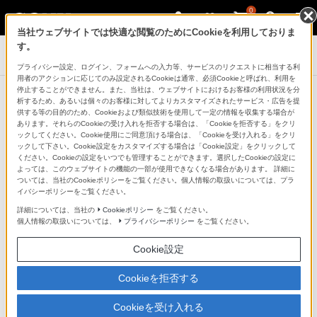
0
当社ウェブサイトでは快適な閲覧のためにCookieを利用しておりま
す。
デジタルビデオカメラ ハンディカム
プライバシー設定、ログイン、フォームへの入力等、サービスのリクエストに相当する利
用者のアクションに応じてのみ設定されるCookieは通常、必須Cookieと呼ばれ、利用を
停止することができません。また、当社は、ウェブサイトにおけるお客様の利用状況を分
お知らせ
析するため、あるいは個々のお客様に対してよりカスタマイズされたサービス・広告を提
お知らせ一覧に戻る
供する等の目的のため、Cookieおよび類似技術を使用して一定の情報を収集する場合が
あります。それらのCookieの受け入れを拒否する場合は、「Cookieを拒否する」をクリ
ックしてください。Cookie使用にご同意頂ける場合は、「Cookieを受け入れる」をクリ
ックして下さい。Cookie設定をカスタマイズする場合は「Cookie設定」をクリックして
ください。Cookieの設定をいつでも管理することができます。選択したCookieの設定に
2022年3月10日
よっては、このウェブサイトの機能の一部が使用できなくなる場合があります。 詳細に
ついては、当社のCookieポリシーをご覧ください。個人情報の取扱いについては、プラ
イバシーポリシーをご覧ください。
ソニーマーケティング株式会社
詳細については、当社の
Cookieポリシー
をご覧ください。
個人情報の取扱いについては、
プライバシーポリシー
をご覧ください。
お客様各位
Cookie設定
デジタルイメージング製品供給に関するお
Cookieを拒否する
知らせ
Cookieを受け入れる
平素よりソニー製品をご愛用いただきまして、