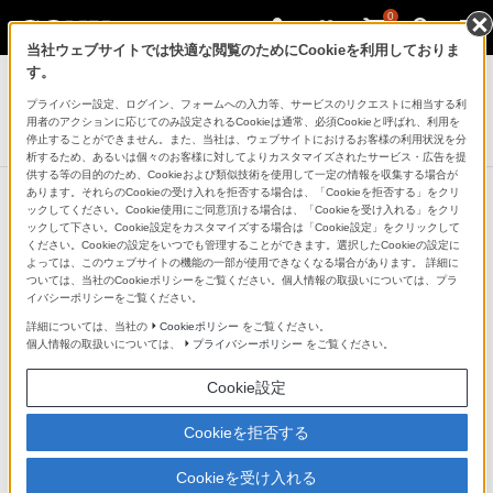
0
当社ウェブサイトでは快適な閲覧のためにCookieを利用しておりま
デジタルビデオカメラ ハンディカム
す。
プライバシー設定、ログイン、フォームへの入力等、サービスのリクエストに相当する利
アクセサリーキット
用者のアクションに応じてのみ設定されるCookieは通常、必須Cookieと呼ばれ、利用を
ACC-TCV7C
停止することができません。また、当社は、ウェブサイトにおけるお客様の利用状況を分
析するため、あるいは個々のお客様に対してよりカスタマイズされたサービス・広告を提
供する等の目的のため、Cookieおよび類似技術を使用して一定の情報を収集する場合が
あります。それらのCookieの受け入れを拒否する場合は、「Cookieを拒否する」をクリ
ックしてください。Cookie使用にご同意頂ける場合は、「Cookieを受け入れる」をクリ
ックして下さい。Cookie設定をカスタマイズする場合は「Cookie設定」をクリックして
ください。Cookieの設定をいつでも管理することができます。選択したCookieの設定に
よっては、このウェブサイトの機能の一部が使用できなくなる場合があります。 詳細に
ついては、当社のCookieポリシーをご覧ください。個人情報の取扱いについては、プラ
イバシーポリシーをご覧ください。
詳細については、当社の
Cookieポリシー
をご覧ください。
個人情報の取扱いについては、
プライバシーポリシー
をご覧ください。
Cookie設定
Cookieを拒否する
Cookieを受け入れる
キットで購入するとお得。揃えておくと便利なアクセサ