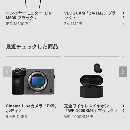
インイヤーモニター IER-
VLOGCAM「ZV-1M2」ブラ
Xpe
M500 ブラック
ック
FE
IER-M500/B
ZV-1M2/B
XQ-
最近チェックした商品
Cinema Lineカメラ「FX5」
完全ワイヤレスイヤホン
Xpe
ボディ
「WF-1000XM6」ブラック
GE
ILME-FX5B
WF-1000XM6/B
XQ-