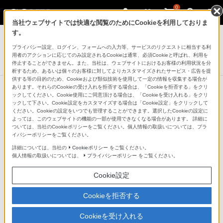
0
当社ウェブサイトでは快適な閲覧のためにCookieを利用しておりま
デジタルビデオカメラ ハンディカム
す。
プライバシー設定、ログイン、フォームへの入力等、サービスのリクエストに相当する利
三脚機能付きシューティンググリップ
用者のアクションに応じてのみ設定されるCookieは通常、必須Cookieと呼ばれ、利用を
GP-VPT1
停止することができません。また、当社は、ウェブサイトにおけるお客様の利用状況を分
析するため、あるいは個々のお客様に対してよりカスタマイズされたサービス・広告を提
供する等の目的のため、Cookieおよび類似技術を使用して一定の情報を収集する場合が
あります。それらのCookieの受け入れを拒否する場合は、「Cookieを拒否する」をクリ
ックしてください。Cookie使用にご同意頂ける場合は、「Cookieを受け入れる」をクリ
ックして下さい。Cookie設定をカスタマイズする場合は「Cookie設定」をクリックして
ください。Cookieの設定をいつでも管理することができます。選択したCookieの設定に
よっては、このウェブサイトの機能の一部が使用できなくなる場合があります。 詳細に
ついては、当社のCookieポリシーをご覧ください。個人情報の取扱いについては、プラ
イバシーポリシーをご覧ください。
詳細については、当社の
Cookieポリシー
をご覧ください。
個人情報の取扱いについては、
プライバシーポリシー
をご覧ください。
Cookie設定
Cookieを拒否する
Cookieを受け入れる
マルチ端子ケーブル搭載。グリップスタイルで長時間撮