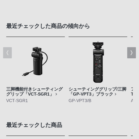
最近チェックした商品の傾向から
三脚機能付きシューティング
シューティンググリップ/三脚
アク
グリップ「VCT-SGR1」
「GP-VPT3」ブラック
TC
VCT-SGR1
GP-VPT3/B
AC
最近チェックした商品