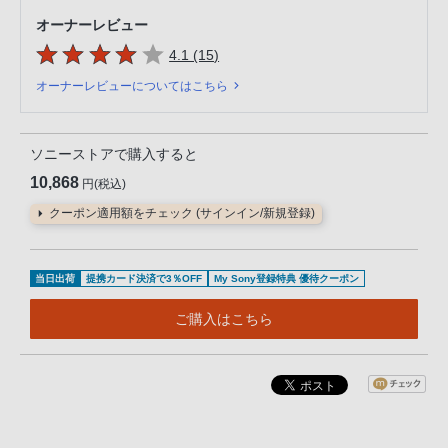
オーナーレビュー
5つの星のうち
件のレビュー
4.1 (15
)
オーナーレビューについてはこちら
ソニーストアで購入すると
10,868
円(税込)
クーポン適用額をチェック (サインイン/新規登録)
当日出荷
提携カード決済で3％OFF
My Sony登録特典 優待クーポン
ご購入はこちら